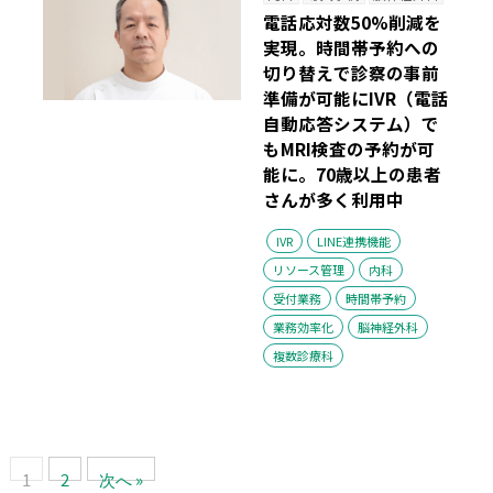
電話応対数50%削減を
実現。時間帯予約への
切り替えで診察の事前
準備が可能に
IVR（電話
自動応答システム）で
もMRI検査の予約が可
能に。70歳以上の患者
さんが多く利用中
IVR
LINE連携機能
リソース管理
内科
受付業務
時間帯予約
業務効率化
脳神経外科
複数診療科
1
2
次へ »