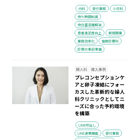
内科
受付業務
小児科
待ち時間削減
待合室混雑解消
患者満足度向上
新規開業
業務効率化
複数診療科
診察の事前準備
婦人科
導入事例
プレコンセプションケ
アと卵子凍結にフォー
カスした革新的な婦人
科クリニックとしてニ
ーズに合った予約環境
を構築
LINE呼出し
LINE連携機能
受付業務