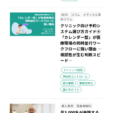
NEW
コラム
メディカル革
命コラム
クリニック向け予約シ
ステム選び方ガイド④
「カレンダー型」が医
療現場の同時並行ワー
クフローに強い理由
―
視認性が生む判断スピ
ード―
クリニック経営
予約枠コントロール
受付業務
業務効率化
選び方ガイド
導入事例
耳鼻咽喉科
月3,000名が来院する