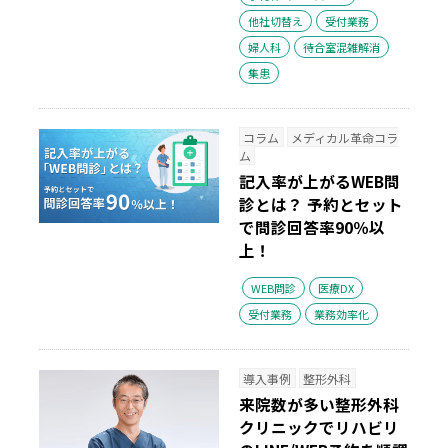
他社切替え
受付業務
婦人科
待合室混雑解消
集患
コラム
メディカル革命コラ
ム
記入率が上がるWEB問
診とは？
予約とセット
で問診回答率90％以
上！
WEB問診
医療DX
受付業務
業務効率化
導入事例
整形外科
来院数が多い整形外科
クリニックでリハビリ