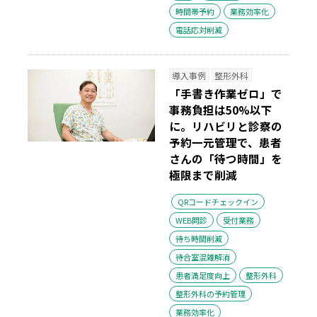
時間帯予約
業務効率化
電話応対削減
導入事例
整形外科
「手書き作業ゼロ」で
事務負担は50%以下
に。リハビリと診察の
予約一元管理で、患者
さんの「待つ時間」を
極限まで削減
QRコードチェックイン
WEB問診
受付業務
待ち時間削減
待合室混雑解消
患者満足度向上
整形外科
整形外科の予約管理
業務効率化