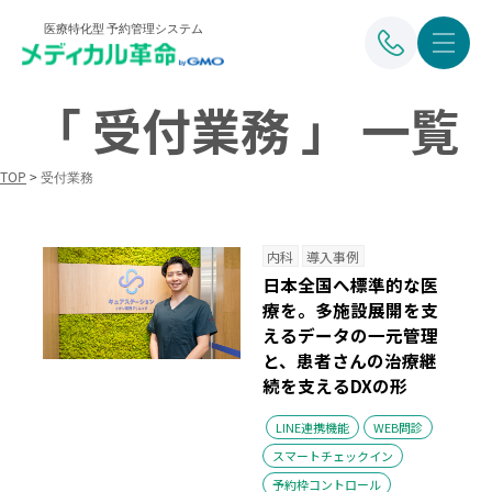
医療特化型 予約管理システム
「 受付業務 」 一覧
TOP
>
受付業務
内科
導入事例
日本全国へ標準的な医
療を。多施設展開を支
えるデータの一元管理
と、患者さんの治療継
続を支えるDXの形
LINE連携機能
WEB問診
スマートチェックイン
予約枠コントロール