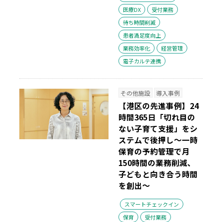
医療DX
受付業務
待ち時間削減
患者満足度向上
業務効率化
経営管理
電子カルテ連携
その他施設
導入事例
【港区の先進事例】24
時間365日「切れ目の
ない子育て支援」をシ
ステムで後押し～一時
保育の予約管理で月
150時間の業務削減、
子どもと向き合う時間
を創出～
スマートチェックイン
保育
受付業務