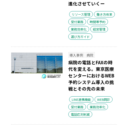
進化させていくー
リソース管理
働き方改革
受付業務
時間帯予約
業務効率化
経営管理
選び方ガイド
導入事例
病院
病院の電話とFAXの時
代を変える。東京医療
センターにおけるWEB
予約システム導入の挑
戦とその先の未来
LINE連携機能
WEB問診
受付業務
業務効率化
電話応対削減