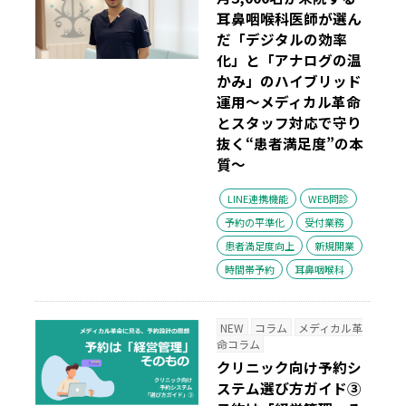
耳鼻咽喉科医師が選ん
だ「デジタルの効率
化」と「アナログの温
かみ」のハイブリッド
運用～メディカル革命
とスタッフ対応で守り
抜く“患者満足度”の本
質～
LINE連携機能
WEB問診
予約の平準化
受付業務
患者満足度向上
新規開業
時間帯予約
耳鼻咽喉科
NEW
コラム
メディカル革
命コラム
クリニック向け予約シ
ステム選び方ガイド③