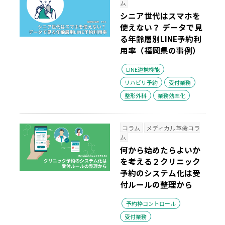
ム
シニア世代はスマホを
使えない？ データで見
る年齢層別LINE予約利
用率（福岡県の事例）
LINE連携機能
リハビリ予約
受付業務
整形外科
業務効率化
コラム
メディカル革命コラ
ム
何から始めたらよいか
を考える２
クリニック
予約のシステム化は受
付ルールの整理から
予約枠コントロール
受付業務