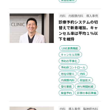
内科
内視鏡内科
導入事例
診療予約システムの切
替えで新患増加。キャ
ンセル率は平均１％以
下を維持
LINE連携機能
キャンセル対策
予約の平準化
予約枠コントロール
他社切替え
内科
内視鏡内科
収益拡大
受付業務
待ち時間削減
検査予約
診察の事前準備
内科
導入事例
脳神経外科