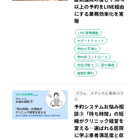
以上の予約をLINE経由
にする業務効率化を実
現
LINE連携機能
サポートチャット
予約の平準化
予約枠コントロール
他社切替え
受付業務
複数診療科
コラム
メディカル革命コラ
ム
予約システムお悩み相
談③「待ち時間」の短
縮がクリニック経営を
変える―選ばれる医院
に学ぶ患者満足度と収