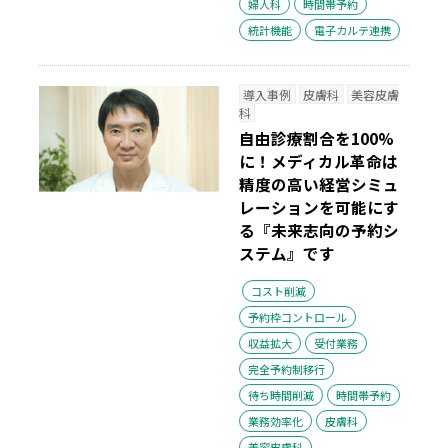
婦人科
時間帯予約
統計機能
電子カルテ連携
導入事例
皮膚科
美容皮膚
科
自由診療割合を100%
に！メディカル革命は
精度の高い経営シミュ
レーションを可能にす
る『未来志向の予約シ
ステム』です
コスト削減
予約枠コントロール
収益拡大
受付業務
完全予約制移行
待ち時間削減
時間帯予約
業務効率化
皮膚科
美容皮膚科