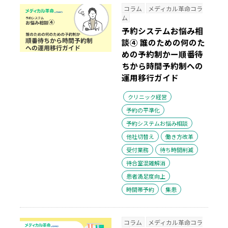
コラム
メディカル革命コラ
ム
予約システムお悩み相
談④ 誰のための何のた
めの予約制かー順番待
ちから時間予約制への
運用移行ガイド
クリニック経営
予約の平準化
予約システムお悩み相談
他社切替え
働き方改革
受付業務
待ち時間削減
待合室混雑解消
患者満足度向上
時間帯予約
集患
コラム
メディカル革命コラ