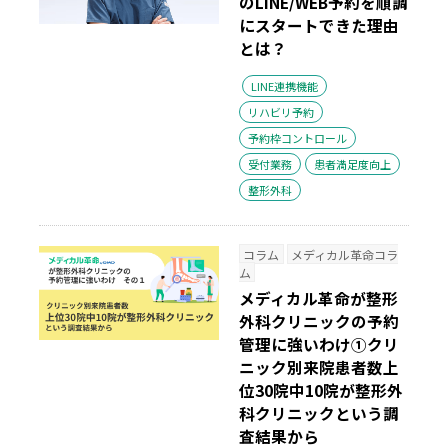
のLINE/WEB予約を順調
にスタートできた理由
とは？
LINE連携機能
リハビリ予約
予約枠コントロール
受付業務
患者満足度向上
整形外科
コラム
メディカル革命コラ
ム
メディカル革命が整形
外科クリニックの予約
管理に強いわけ①
クリ
ニック別来院患者数上
位30院中10院が整形外
科クリニックという調
査結果から