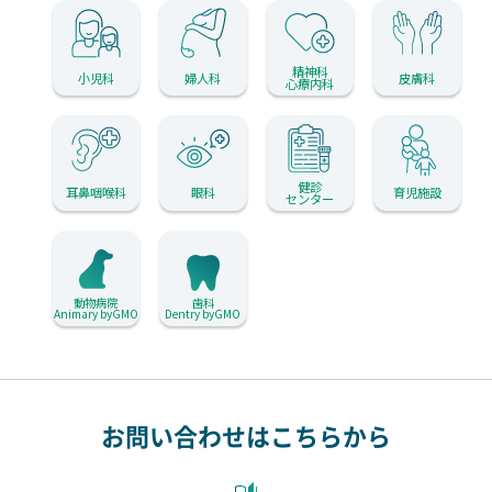
精神科
小児科
婦人科
皮膚科
心療内科
健診
耳鼻咽喉科
眼科
育児施設
センター
動物病院
歯科
Animary byGMO
Dentry byGMO
お問い合わせはこちらから