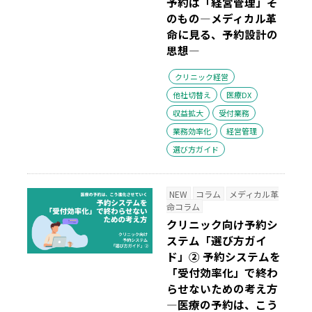
予約は「経営管理」そ
のもの―メディカル革
命に見る、予約設計の
思想―
クリニック経営
他社切替え
医療DX
収益拡大
受付業務
業務効率化
経営管理
選び方ガイド
NEW
コラム
メディカル革
命コラム
クリニック向け予約シ
ステム「選び方ガイ
ド」② 予約システムを
「受付効率化」で終わ
らせないための考え方
―医療の予約は、こう