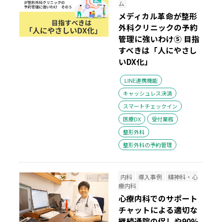
ム
メディカル革命が整形
外科クリニックの予約
管理に強いわけ⑤ 目指
すべきは「人にやさし
いDX化」
LINE連携機能
キャッシュレス決済
スマートチェックイン
医療DX
受付業務
整形外科
整形外科の予約管理
内科
導入事例
精神科・心
療内科
心療内科でのサポート
チャットによる適切な
継続通院の促しや90%