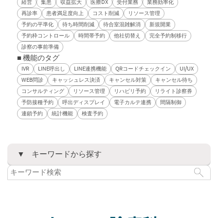
経営
集患
収益拡大
医療DX
受付業務
業務効率化
再診率
患者満足度向上
コスト削減
リソース管理
予約の平準化
待ち時間削減
待合室混雑解消
新規開業
予約枠コントロール
時間帯予約
他社切替え
完全予約制移行
診察の事前準備
■ 機能のタグ
IVR
LINE呼出し
LINE連携機能
QRコードチェックイン
UI/UX
WEB問診
キャッシュレス決済
キャンセル対策
キャンセル待ち
コンサルティング
リソース管理
リハビリ予約
リライト診察券
予防接種予約
呼出ディスプレイ
電子カルテ連携
間隔制御
連鎖予約
統計機能
検査予約
キーワードから探す