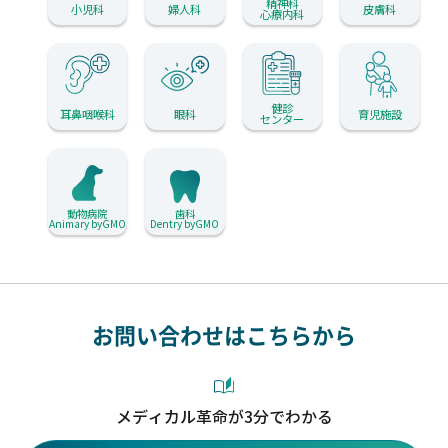
精神科
小児科
婦人科
皮膚科
心療内科
健診
耳鼻咽喉科
眼科
育児施設
センター
動物病院
歯科
Animary byGMO
Dentry byGMO
お問い合わせはこちらから
メディカル革命が3分でわかる