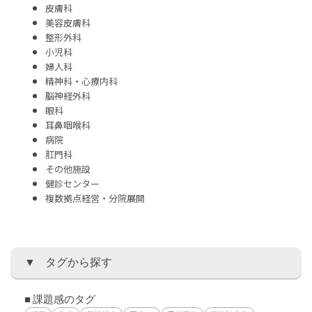
皮膚科
美容皮膚科
整形外科
小児科
婦人科
精神科・心療内科
脳神経外科
眼科
耳鼻咽喉科
病院
肛門科
その他施設
健診センター
複数拠点経営・分院展開
タグから探す
■ 課題感のタグ