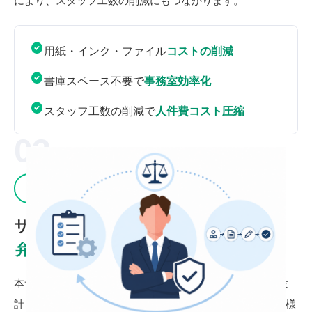
により、スタッフ工数の削減にもつながります。
用紙・インク・ファイル
コストの削減
書庫スペース不要で
事務室効率化
スタッフ工数の削減で
人件費コスト圧縮
03
弁護士監修設計
サービス設計から利用フローまで
弁護士のアドバイス
を反映
本サービスはMEDIS認定・3省2ガイドライン準拠のもと設
計されており、弁護士の法的知見も取り入れたシステム仕様