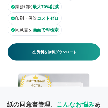
check_circle
業務時間
最大70%削減
check_circle
印刷・保管
コストゼロ
check_circle
同意書を
画面で即検索
download
資料を無料ダウンロード
弁護士監修設計
法律準拠
トラブル時の
証跡にも有用
紙の同意書管理、
こんなお悩み
あ