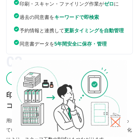
印刷・スキャン・ファイリング作業が
ゼロ
に
過去の同意書を
キーワードで即検索
予約情報と連携して
更新タイミングを自動管理
同意書データを
5年間安全に保存・管理
02
コスト削減
印刷・保管にかかる
コストを
大幅カット
用紙代・インク代・ファイル・書庫スペース──積み重なっ
ていたコストをまとめて削減。クリニック業務のデジタル化