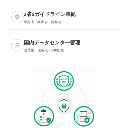
3省2ガイドライン準拠
policy
厚労省・経産省・総務省
国内データセンター管理
storage
暗号化・冗長化・24h監視