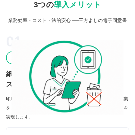
3つの
導入メリット
業務効率・コスト・法的安心 ──三方よしの電子同意書
01
業務効率化
紙管理の煩雑さから解放、
スタッフの時間を
本来の業務
へ
印刷・配布・スキャン・ファイリングといった繰り返し作業
をすべて自動化。スタッフが本来の業務に集中できる環境を
実現します。