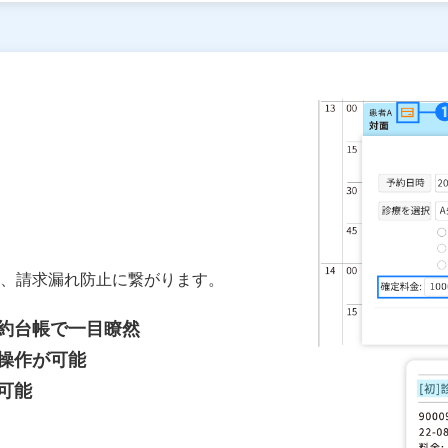
、請求漏れ防止に繋がります。
約台帳で一目瞭然
操作が可能
可能