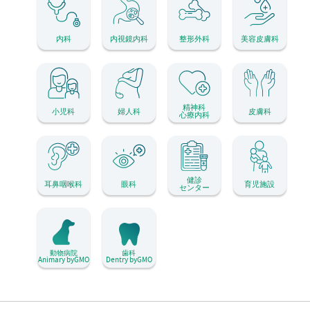
内科
内視鏡内科
整形外科
美容皮膚科
精神科
小児科
婦人科
皮膚科
心療内科
健診
耳鼻咽喉科
眼科
育児施設
センター
動物病院
歯科
Animary byGMO
Dentry byGMO