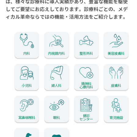
は、様々な診療科に導入実績があり、
豊富な機能を駆使
してご要望にお応えしております。
診療科ごとの、メデ
ィカル革命ならではの機能・活用方法をご紹介します。
内科
内視鏡内科
整形外科
美容皮膚科
精神科
小児科
婦人科
皮膚科
心療内科
健診
耳鼻咽喉科
眼科
育児施設
センター