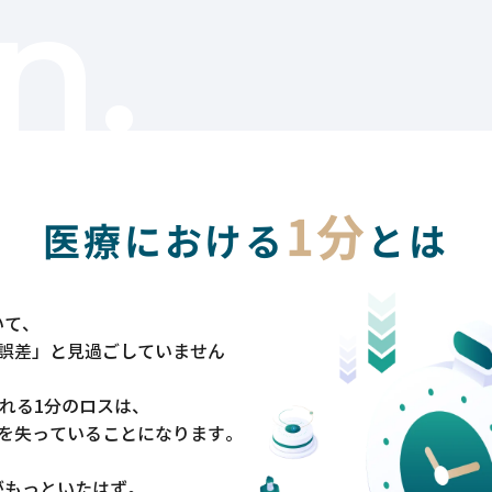
n.
1分
医療における
とは
いて、
「誤差」と見過ごしていません
まれる1分のロスは、
間を失っていることになります。
がもっといたはず。