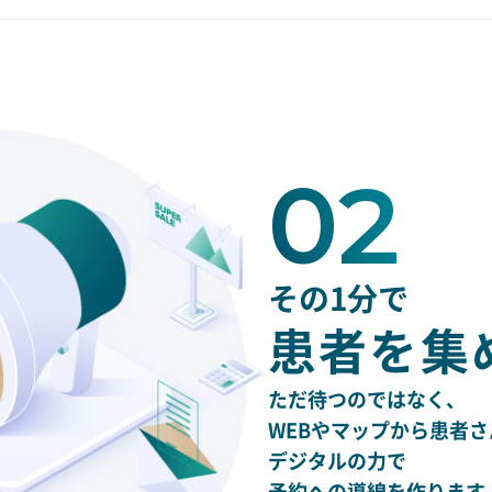
02
その1分で
患者を集
ただ待つのではなく、
WEBやマップから患者
デジタルの力で