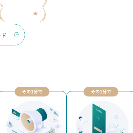
ード
その1分で
その1分で