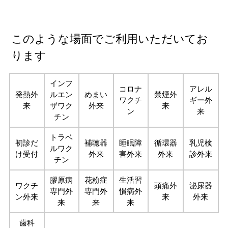
このような場面でご利用いただいてお
ります
インフ
コロナ
アレル
発熱外
ルエン
めまい
禁煙外
ワクチ
ギー外
来
ザワク
外来
来
ン
来
チン
トラベ
初診だ
補聴器
睡眠障
循環器
乳児検
ルワク
け受付
外来
害外来
外来
診外来
チン
膠原病
花粉症
生活習
ワクチ
頭痛外
泌尿器
専門外
専門外
慣病外
ン外来
来
外来
来
来
来
歯科