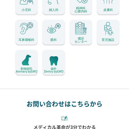
精神科
小児科
婦人科
皮膚科
心療内科
健診
耳鼻咽喉科
眼科
育児施設
センター
動物病院
歯科
Animary byGMO
Dentry byGMO
お問い合わせはこちらから
メディカル革命が3分でわかる