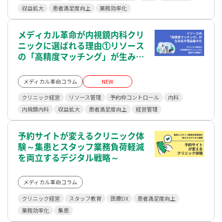
収益拡大
患者満足度向上
業務効率化
メディカル革命が内視鏡内科クリ
ニックに選ばれる理由①リソース
の「高精度マッチング」が生み出
す収益最大化
メディカル革命コラム
NEW
クリニック経営
リソース管理
予約枠コントロール
内科
内視鏡内科
収益拡大
患者満足度向上
経営管理
予約サイトが変えるクリニック体
験～集患とスタッフ業務負荷軽減
を両立するデジタル戦略～
メディカル革命コラム
クリニック経営
スタッフ教育
医療DX
患者満足度向上
業務効率化
集患