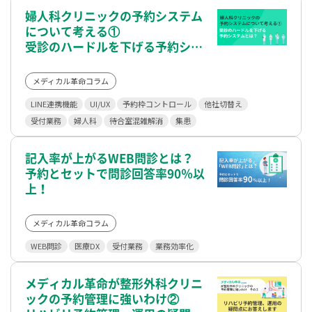
婦人科クリニックの予約システム
について考える①
受診のハードルを下げる予約シス
テムとは？
メディカル革命コラム
LINE連携機能
UI/UX
予約枠コントロール
他社切替え
受付業務
婦人科
待合室混雑解消
集患
記入率が上がるWEB問診とは？
予約とセットで問診回答率90％以
上！
メディカル革命コラム
WEB問診
医療DX
受付業務
業務効率化
メディカル革命が整形外科クリニ
ックの予約管理に強いわけ②