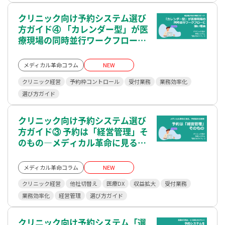
クリニック向け予約システム選び
方ガイド④ 「カレンダー型」が医
療現場の同時並行ワークフローに
強い理由
― 視認性が生む判断スピード―
メディカル革命コラム
NEW
クリニック経営
予約枠コントロール
受付業務
業務効率化
選び方ガイド
クリニック向け予約システム選び
方ガイド③ 予約は「経営管理」そ
のもの―メディカル革命に見る、
予約設計の思想―
メディカル革命コラム
NEW
クリニック経営
他社切替え
医療DX
収益拡大
受付業務
業務効率化
経営管理
選び方ガイド
クリニック向け予約システム「選