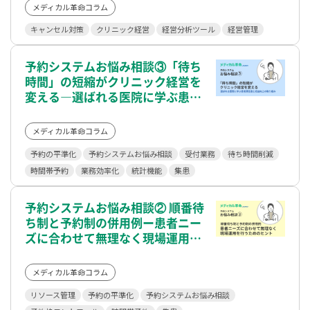
メディカル革命コラム
キャンセル対策
クリニック経営
経営分析ツール
経営管理
予約システムお悩み相談③「待ち
時間」の短縮がクリニック経営を
変える―選ばれる医院に学ぶ患者
満足度と収益向上の取り組み
メディカル革命コラム
予約の平準化
予約システムお悩み相談
受付業務
待ち時間削減
時間帯予約
業務効率化
統計機能
集患
予約システムお悩み相談② 順番待
ち制と予約制の併用例ー患者ニー
ズに合わせて無理なく現場運用を
行うためのヒント
メディカル革命コラム
リソース管理
予約の平準化
予約システムお悩み相談