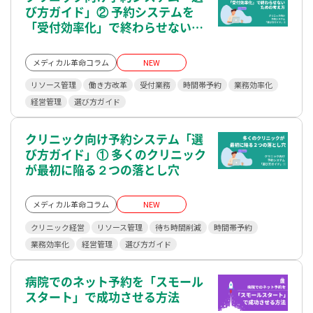
び方ガイド」② 予約システムを
「受付効率化」で終わらせないた
めの考え方―医療の予約は、こう
進化させていくー
メディカル革命コラム
NEW
リソース管理
働き方改革
受付業務
時間帯予約
業務効率化
経営管理
選び方ガイド
クリニック向け予約システム「選
び方ガイド」① 多くのクリニック
が最初に陥る２つの落とし穴
メディカル革命コラム
NEW
クリニック経営
リソース管理
待ち時間削減
時間帯予約
業務効率化
経営管理
選び方ガイド
病院でのネット予約を「スモール
スタート」で成功させる方法