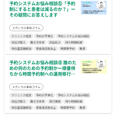
予約システムお悩み相談⑤「予約
制にすると患者は減るのか？」ー
その疑問にお答えします
メディカル革命コラム
クリニック経営
予約の平準化
予約システムお悩み相談
他社切替え
働き方改革
収益拡大
待ち時間削減
待合室混雑解消
患者満足度向上
時間帯予約
集患
予約システムお悩み相談④ 誰のた
めの何のための予約制かー順番待
ちから時間予約制への運用移行ガ
イド
メディカル革命コラム
クリニック経営
予約の平準化
予約システムお悩み相談
他社切替え
働き方改革
受付業務
待ち時間削減
待合室混雑解消
患者満足度向上
時間帯予約
集患