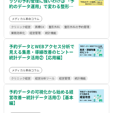
ックの予約管理に強いわけ③ 「予
約のデータ運用」で変わる整形外
科クリニックの未来
メディカル革命コラム
クリニック経営
医療DX
整形外科
整形外科の予約管理
業務効率化
経営管理
統計機能
予約データとWEBアクセス分析で
見える集患・導線改善のヒントー
統計データ活用②【応用編】
メディカル革命コラム
クリニック経営
経営分析ツール
経営管理
統計機能
予約データの可視化から始める経
営改善ー統計データ活用①【基本
編】