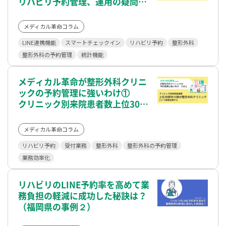
リハビリ予約管理、運用の疑問点
にお答えします
メディカル革命コラム
LINE連携機能
スマートチェックイン
リハビリ予約
整形外科
整形外科の予約管理
統計機能
メディカル革命が整形外科クリニ
ックの予約管理に強いわけ①
クリニック別来院患者数上位30院
中10院が整形外科クリニックとい
う調査結果から
メディカル革命コラム
リハビリ予約
受付業務
整形外科
整形外科の予約管理
業務効率化
リハビリのLINE予約率を高めて業
務負担の軽減に成功した秘訣は？
（福岡県の事例２）