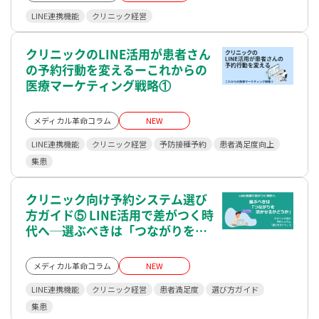
LINE連携機能
クリニック経営
クリニックのLINE活用が患者さん
の予約行動を変えるーこれからの
医療マーケティング戦略①
メディカル革命コラム
NEW
LINE連携機能
クリニック経営
予防接種予約
患者満足度向上
集患
クリニック向け予約システム選び
方ガイド⑤ LINE活用で差がつく時
代へ─選ぶべきは「つながりを活
かせるかどうか」
メディカル革命コラム
NEW
LINE連携機能
クリニック経営
患者満足度
選び方ガイド
集患