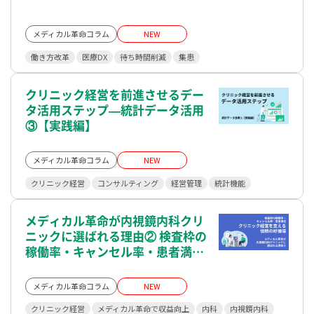
メディカル革命コラム
NEW
働き方改革
医療DX
待ち時間削減
集患
クリニック経営を前進させるデー
タ活用ステップ—統計データ活用
③【実践編】
メディカル革命コラム
NEW
クリニック経営
コンサルティング
経営管理
統計機能
メディカル革命が内視鏡内科クリ
ニックに選ばれる理由② 検査枠の
稼働率・キャンセル率・患者満足
―クリニック経営を支える信頼の
好循環
メディカル革命コラム
NEW
クリニック経営
メディカル革命で収益向上
内科
内視鏡内科