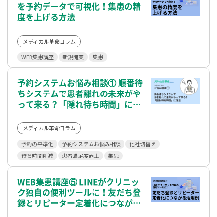
を予約データで可視化！集患の精
度を上げる方法
メディカル革命コラム
WEB集患講座
新規開業
集患
予約システムお悩み相談① 順番待
ちシステムで患者離れの未来がや
って来る？「隠れ待ち時間」に注
意
メディカル革命コラム
予約の平準化
予約システムお悩み相談
他社切替え
待ち時間削減
患者満足度向上
集患
WEB集患講座⑤ LINEがクリニッ
ク独自の便利ツールに！友だち登
録とリピーター定着化につながる
活用例