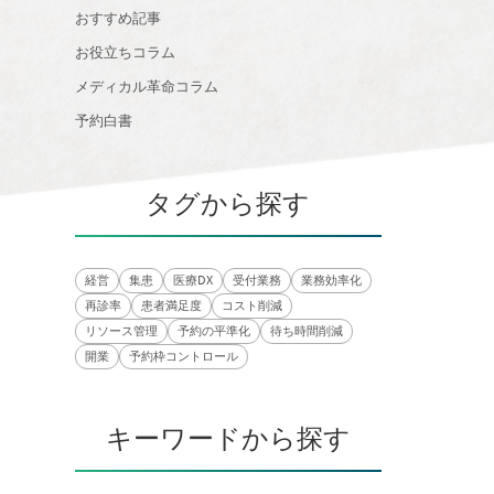
おすすめ記事
お役立ちコラム
メディカル革命コラム
予約白書
タグから探す
経営
集患
医療DX
受付業務
業務効率化
再診率
患者満足度
コスト削減
リソース管理
予約の平準化
待ち時間削減
開業
予約枠コントロール
キーワードから探す