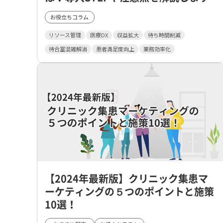
お役立ちコラム
リソース管理
医療DX
収益拡大
待ち時間削減
待合室混雑解消
患者満足度向上
業務効率化
【2024年最新版】クリニック集患マ
ーケティングの５つのポイントと施策
10選！