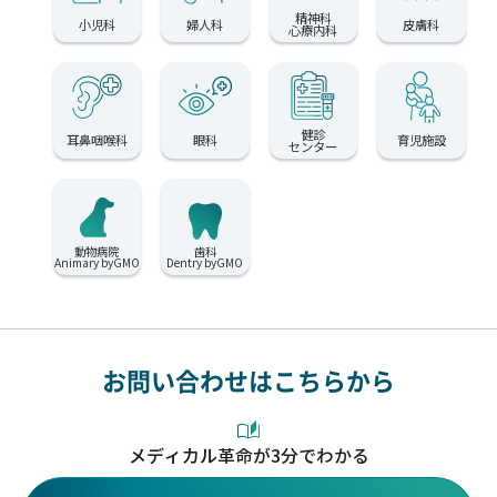
精神科
小児科
婦人科
皮膚科
心療内科
健診
耳鼻咽喉科
眼科
育児施設
センター
動物病院
歯科
Animary byGMO
Dentry byGMO
お問い合わせはこちらから
メディカル革命が3分でわかる