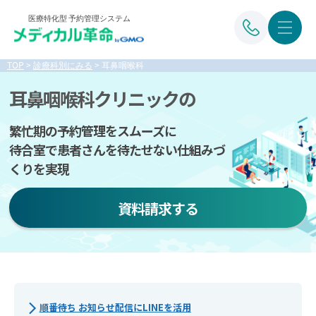
医療特化型 予約管理システム
TOP
>
診療科別にみる
>
耳鼻咽喉科
耳鼻咽喉科クリニックの
繁忙期の予約管理をスムーズに
待合室で患者さんを待たせない
仕組みづ
くりを実現
資料請求する
順番待ち お知らせ配信にLINEを活用