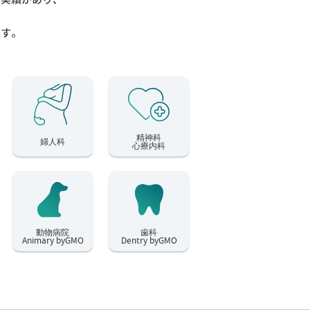
ます。
精神科
婦人科
心療内科
動物病院
歯科
Animary byGMO
Dentry byGMO