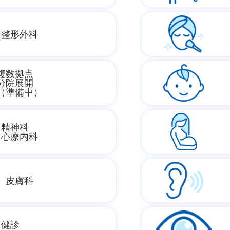
整形外科
複数拠点
分院展開
（準備中）
精神科
心療内科
皮膚科
健診