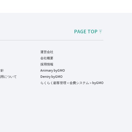
PAGE TOP
運営会社
会社概要
採用情報
方針
Animary byGMO
利用について
Dentry byGMO
らくらく顧客管理＜会費システム＞byGMO