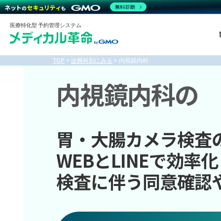
無料診断
医療特化型 予約管理システム
TOP
>
診療科別にみる
>
内視鏡内科
内視鏡内科の
胃・大腸カメラ検査
WEBとLINEで効率化
検査に伴う同意確認