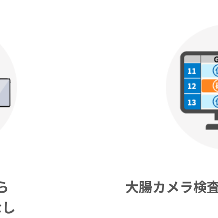
ら
大腸カメラ検査
なし