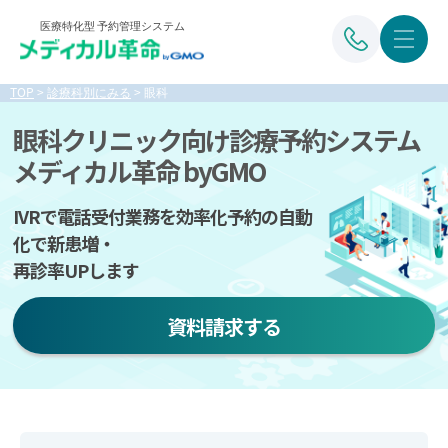
医療特化型 予約管理システム
TOP
>
診療科別にみる
>
眼科
眼科クリニック向け診療予約システム
メディカル革命 byGMO
IVRで電話受付業務を効率化
予約の自動
化で新患増・
再診率UPします
資料請求する