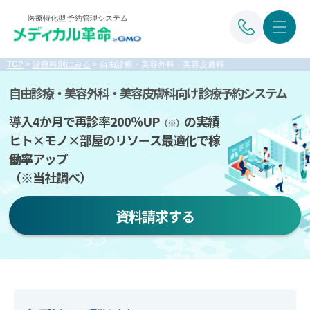
医療特化型 予約管理システム
TOP
>
診療科別にみる
>
自由診療・美容外科・美容皮膚科
自由診療・美容外科・
美容皮膚科向け 診療予約システム
導入4か月で再診率200％UP
の実績
（※）
ヒト×モノ×部屋のリソース
最適化で稼
働率アップ
（※当社調べ）
資料請求する