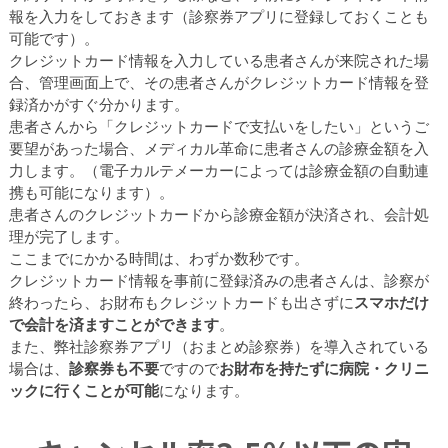
報を入力をしておきます（診察券アプリに登録しておくことも
可能です）。
クレジットカード情報を入力している患者さんが来院された場
合、管理画面上で、その患者さんがクレジットカード情報を登
録済かがすぐ分かります。
患者さんから「クレジットカードで支払いをしたい」というご
要望があった場合、メディカル革命に患者さんの診療金額を入
力します。（電子カルテメーカーによっては診療金額の自動連
携も可能になります）。
患者さんのクレジットカードから診療金額が決済され、会計処
理が完了します。
ここまでにかかる時間は、わずか数秒です。
クレジットカード情報を事前に登録済みの患者さんは、診察が
終わったら、お財布もクレジットカードも出さずに
スマホだけ
で会計を済ますことができます
。
また、弊社診察券アプリ（おまとめ診察券）を導入されている
場合は、
診察券も不要
ですので
お財布を持たずに病院・クリニ
ックに行くことが可能
になります。