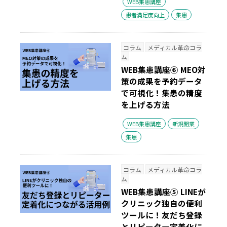
WEB集患講座
患者満足度向上
集患
コラム
メディカル革命コラ
ム
WEB集患講座⑥ MEO対
策の成果を予約データ
で可視化！集患の精度
を上げる方法
WEB集患講座
新規開業
集患
コラム
メディカル革命コラ
ム
WEB集患講座⑤ LINEが
クリニック独自の便利
ツールに！友だち登録
とリピーター定着化に