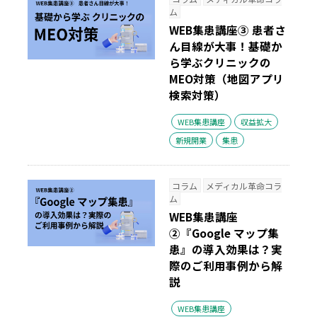
ム
WEB集患講座③ 患者さ
ん目線が大事！基礎か
ら学ぶクリニックの
MEO対策（地図アプリ
検索対策）
WEB集患講座
収益拡大
新規開業
集患
コラム
メディカル革命コラ
ム
WEB集患講座
②『Google マップ集
患』の導入効果は？実
際のご利用事例から解
説
WEB集患講座