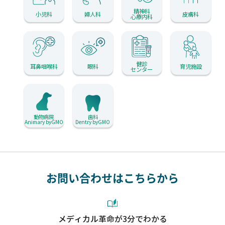
精神科
小児科
婦人科
皮膚科
心療内科
健診
耳鼻咽喉科
眼科
育児施設
センター
動物病院
歯科
Animary byGMO
Dentry byGMO
お問い合わせはこちらから
メディカル革命が3分でわかる