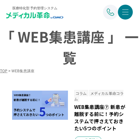
医療特化型 予約管理システム
「 WEB集患講座 」 一
覧
TOP
>
WEB集患講座
コラム
メディカル革命コラ
ム
WEB集患講座⑦ 新患が
離脱する前に！予約シ
ステムで押さえておき
たい5つのポイント