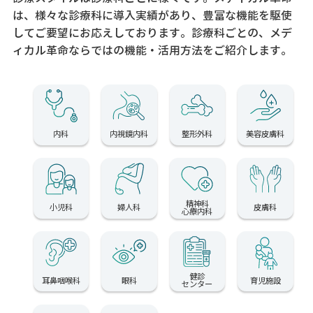
は、様々な診療科に導入実績があり、
豊富な機能を駆使
してご要望にお応えしております。
診療科ごとの、メデ
ィカル革命ならではの機能・活用方法をご紹介します。
内科
内視鏡内科
整形外科
美容皮膚科
精神科
小児科
婦人科
皮膚科
心療内科
健診
耳鼻咽喉科
眼科
育児施設
センター