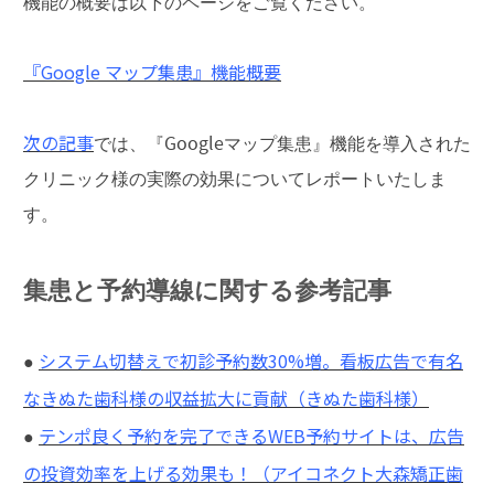
機能の概要は以下のページをご覧ください。
『Google マップ集患』機能概要
次の記事
では、『Googleマップ集患』機能を導入された
クリニック様の実際の効果についてレポートいたしま
す。
集患と予約導線に関する参考記事
システム切替えで初診予約数30%増。看板広告で有名
●
なきぬた歯科様の収益拡大に貢献（きぬた歯科様）
テンポ良く予約を完了できるWEB予約サイトは、広告
●
の投資効率を上げる効果も！（アイコネクト大森矯正歯