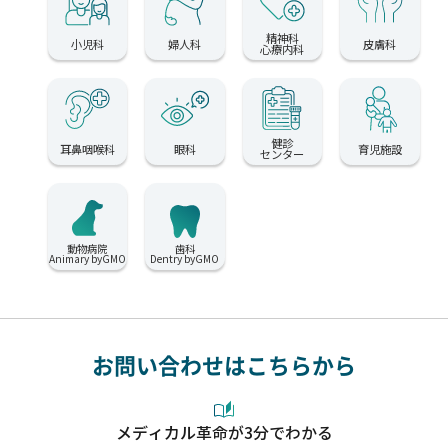
精神科
小児科
婦人科
皮膚科
心療内科
健診
耳鼻咽喉科
眼科
育児施設
センター
動物病院
歯科
Animary byGMO
Dentry byGMO
お問い合わせはこちらから
メディカル革命が3分でわかる