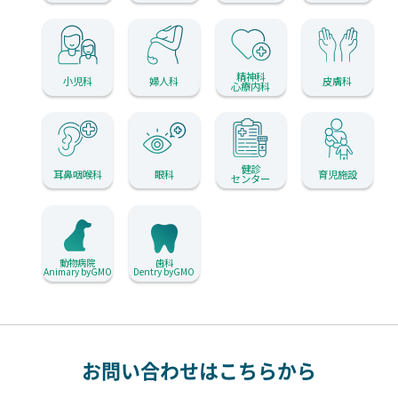
精神科
小児科
婦人科
皮膚科
心療内科
健診
耳鼻咽喉科
眼科
育児施設
センター
動物病院
歯科
Animary byGMO
Dentry byGMO
お問い合わせはこちらから