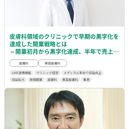
皮膚科領域のクリニックで早期の黒字化を
達成した開業戦略とは
～開業初月から黒字化達成、半年で売上約
2000万円を達成～
皮膚科
美容皮膚科
LINE連携機能
クリニック経営
メディカル革命で収益向上
収益拡大
新規開業
皮膚科
美容皮膚科
集患