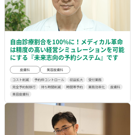
自由診療割合を100%に！メディカル革命
は精度の高い経営シミュレーションを可能
にする『未来志向の予約システム』です
皮膚科
美容皮膚科
コスト削減
予約枠コントロール
収益拡大
受付業務
完全予約制移行
待ち時間削減
時間帯予約
業務効率化
皮膚科
美容皮膚科