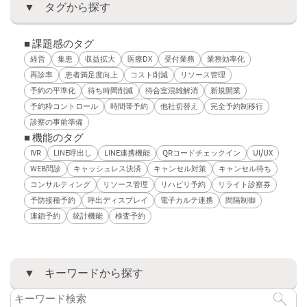
タグから探す
■ 課題感のタグ
経営
集患
収益拡大
医療DX
受付業務
業務効率化
再診率
患者満足度向上
コスト削減
リソース管理
予約の平準化
待ち時間削減
待合室混雑解消
新規開業
予約枠コントロール
時間帯予約
他社切替え
完全予約制移行
診察の事前準備
■ 機能のタグ
IVR
LINE呼出し
LINE連携機能
QRコードチェックイン
UI/UX
WEB問診
キャッシュレス決済
キャンセル対策
キャンセル待ち
コンサルティング
リソース管理
リハビリ予約
リライト診察券
予防接種予約
呼出ディスプレイ
電子カルテ連携
間隔制御
連鎖予約
統計機能
検査予約
キーワードから探す