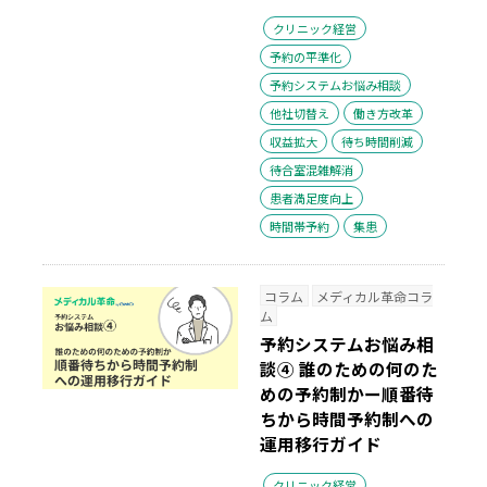
クリニック経営
予約の平準化
予約システムお悩み相談
他社切替え
働き方改革
収益拡大
待ち時間削減
待合室混雑解消
患者満足度向上
時間帯予約
集患
コラム
メディカル革命コラ
ム
予約システムお悩み相
談④ 誰のための何のた
めの予約制かー順番待
ちから時間予約制への
運用移行ガイド
クリニック経営