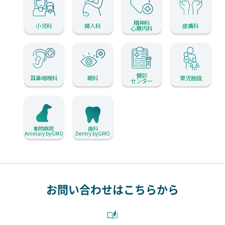
精神科
小児科
婦人科
皮膚科
心療内科
健診
耳鼻咽喉科
眼科
育児施設
センター
動物病院
歯科
Animary byGMO
Dentry byGMO
お問い合わせはこちらから