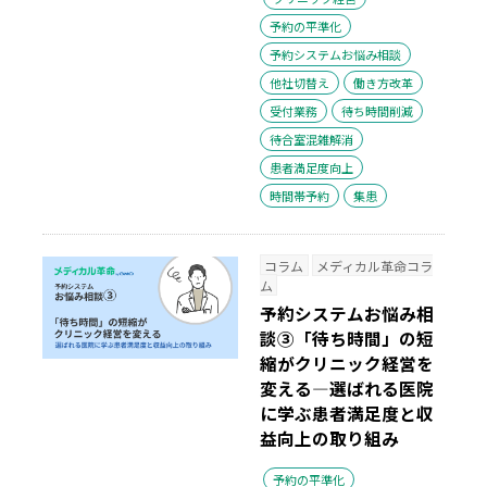
予約の平準化
予約システムお悩み相談
他社切替え
働き方改革
受付業務
待ち時間削減
待合室混雑解消
患者満足度向上
時間帯予約
集患
コラム
メディカル革命コラ
ム
予約システムお悩み相
談③「待ち時間」の短
縮がクリニック経営を
変える―選ばれる医院
に学ぶ患者満足度と収
益向上の取り組み
予約の平準化