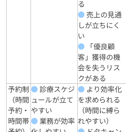
る
●
売上の見通
しが立ちにく
い
●
「優良顧
客」獲得の機
会を失うリス
クがある
予約制
●
診療スケジ
●
より効率化
（時間
ュールが立て
を求められる
予約・
やすい
（時間に縛ら
時間帯
●
業務が効率
れやすい）
予約）
化しやすい
●
ドタキャン