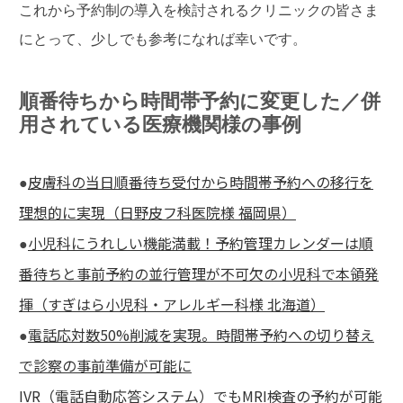
これから予約制の導入を検討されるクリニックの皆さま
にとって、少しでも参考になれば幸いです。
順番待ちから時間帯予約に変更した／併
用されている医療機関様の事例
皮膚科の当日順番待ち受付から時間帯予約への移行を
●
理想的に実現（日野皮フ科医院様 福岡県）
小児科にうれしい機能満載！予約管理カレンダーは順
●
番待ちと事前予約の並行管理が不可欠の小児科で本領発
揮（すぎはら小児科・アレルギー科様 北海道）
電話応対数50%削減を実現。時間帯予約への切り替え
●
で診察の事前準備が可能に
IVR（電話自動応答システム）でもMRI検査の予約が可能