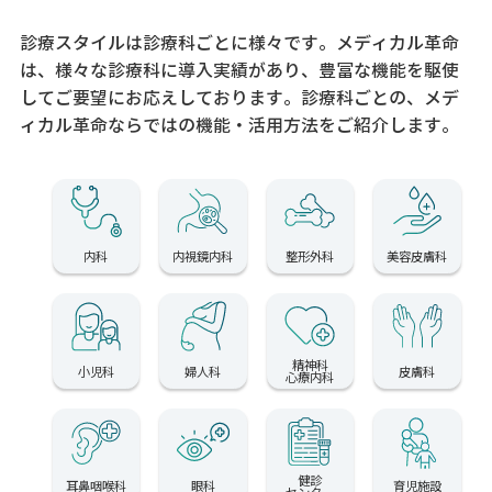
診療スタイルは診療科ごとに様々です。メディカル革命
は、様々な診療科に導入実績があり、
豊富な機能を駆使
してご要望にお応えしております。
診療科ごとの、メデ
ィカル革命ならではの機能・活用方法をご紹介します。
内科
内視鏡内科
整形外科
美容皮膚科
精神科
小児科
婦人科
皮膚科
心療内科
健診
耳鼻咽喉科
眼科
育児施設
センター