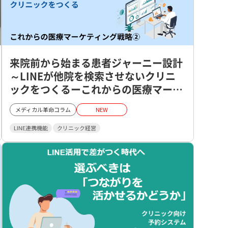
来院前から始まる患者ジャーニー設計
～LINEが他院を検索させないクリニ
ックをつくるーこれからの医療マーケ
ティング戦略②
メディカル革命コラム
NEW
LINE連携機能
クリニック経営