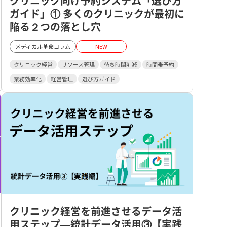
クリニック向け予約システム「選び方
ガイド」① 多くのクリニックが最初に
陥る２つの落とし穴
メディカル革命コラム
NEW
クリニック経営
リソース管理
待ち時間削減
時間帯予約
業務効率化
経営管理
選び方ガイド
クリニック経営を前進させるデータ活
用ステップ—統計データ活用③【実践