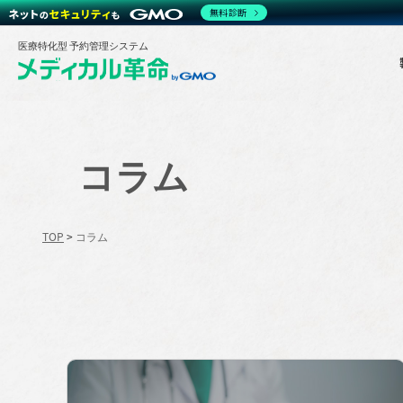
無料診断
医療特化型 予約管理システム
コラム
TOP
>
コラム