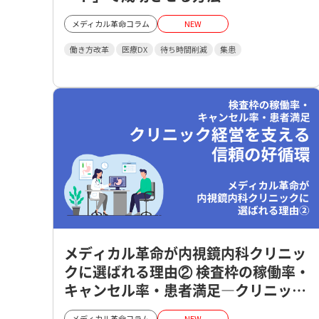
メディカル革命コラム
NEW
働き方改革
医療DX
待ち時間削減
集患
メディカル革命が内視鏡内科クリニッ
クに選ばれる理由② 検査枠の稼働率・
キャンセル率・患者満足―クリニック
経営を支える信頼の好循環
メディカル革命コラム
NEW