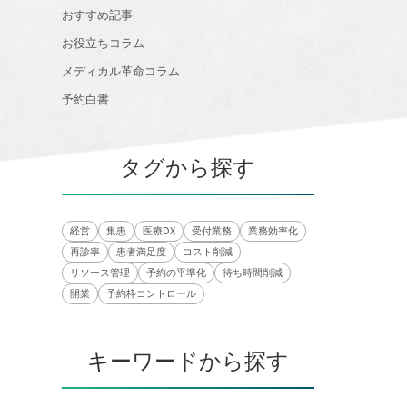
おすすめ記事
お役立ちコラム
メディカル革命コラム
予約白書
タグから探す
経営
集患
医療DX
受付業務
業務効率化
再診率
患者満足度
コスト削減
リソース管理
予約の平準化
待ち時間削減
開業
予約枠コントロール
キーワードから探す