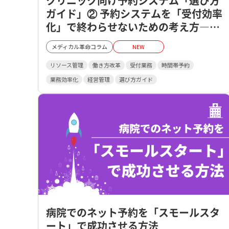
クリニック向け予約システム「選び方
ガイド」② 予約システムを「受付効率
化」で終わらせないための考え方―医
療の予約は、こう進化させていくー
メディカル革命コラム
NEW
リソース管理
働き方改革
受付業務
時間帯予約
業務効率化
経営管理
選び方ガイド
病院でのネット予約を「スモールスタ
ート」で成功させる方法