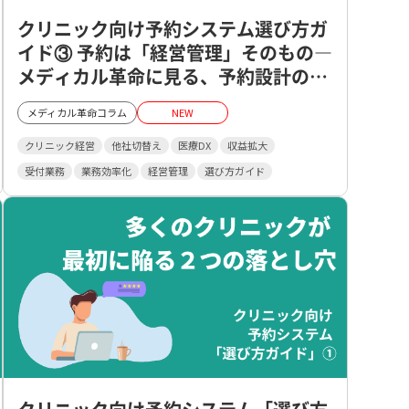
クリニック向け予約システム選び方ガ
イド③ 予約は「経営管理」そのもの―
メディカル革命に見る、予約設計の思
想―
メディカル革命コラム
NEW
クリニック経営
他社切替え
医療DX
収益拡大
受付業務
業務効率化
経営管理
選び方ガイド