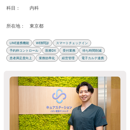
科目：
内科
所在地：
東京都
LINE連携機能
WEB問診
スマートチェックイン
予約枠コントロール
医療DX
受付業務
待ち時間削減
患者満足度向上
業務効率化
経営管理
電子カルテ連携