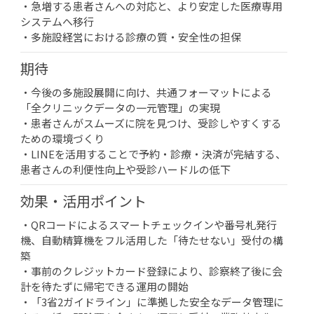
・急増する患者さんへの対応と、より安定した医療専用
システムへ移行
・多施設経営における診療の質・安全性の担保
期待
・今後の多施設展開に向け、共通フォーマットによる
「全クリニックデータの一元管理」の実現
・患者さんがスムーズに院を見つけ、受診しやすくする
ための環境づくり
・LINEを活用することで予約・診療・決済が完結する、
患者さんの利便性向上や受診ハードルの低下
効果・活用ポイント
・QRコードによるスマートチェックインや番号札発行
機、自動精算機をフル活用した「待たせない」受付の構
築
・事前のクレジットカード登録により、診察終了後に会
計を待たずに帰宅できる運用の開始
・「3省2ガイドライン」に準拠した安全なデータ管理に