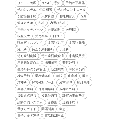
リソース管理
リハビリ予約
予約の平準化
予約システムお悩み相談
予約枠コントロール
予防接種予約
人材育成
他社切替え
保育
働き方改革
内科
内視鏡内科
再来タッチパネル
分院展開
医療DX
収益拡大
受付業務
口コミ
呼出ディスプレイ
多言語対応
多言語機能
婦人科
完全予約制移行
小児科
待ち時間削減
待合室混雑解消
患者満足度
患者満足度向上
採用業務
整形外科
整形外科の予約管理
新規開業
時間帯予約
検査予約
業務効率化
病院
皮膚科
眼科
精神科
経営分析ツール
経営管理
統計機能
美容皮膚科
耳鼻咽喉科
脳神経外科
複数拠点経営
複数診療科
診察の事前準備
診療予約システム
診療圏
連鎖予約
選び方ガイド
間隔制御
集患
電子カルテ連携
電話応対削減