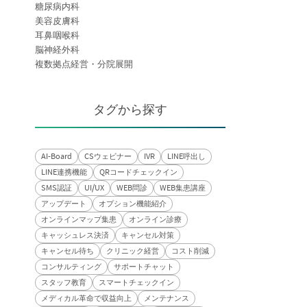
糖尿病内科
美容皮膚科
耳鼻咽喉科
脳神経外科
複数拠点経営・分院展開
タグから探す
AI-Board
CSウェビナー
IVR
LINE呼出し
LINE連携機能
QRコードチェックイン
SMS認証
UI/UX
WEB問診
WEB集患講座
アップデート
オプション機能紹介
オンラインマップ集患
オンライン診療
キャッシュレス決済
キャンセル対策
キャンセル待ち
クリニック経営
コスト削減
コンサルティング
サポートチャット
スタッフ教育
スマートチェックイン
メディカル革命で収益向上
メンテナンス