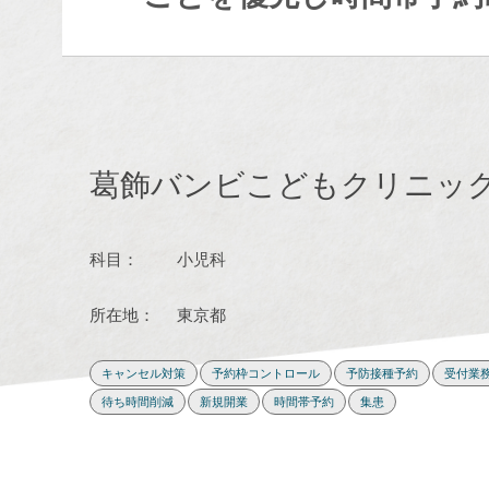
葛飾バンビこどもクリニック
科目：
小児科
所在地：
東京都
キャンセル対策
予約枠コントロール
予防接種予約
受付業
待ち時間削減
新規開業
時間帯予約
集患