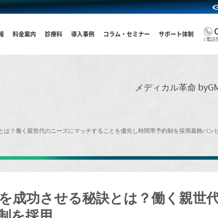
報
料金案内
診療科
導入事例
コラム・セミナー
サポート体制
（電話受
メディカル革命 by
とは？働く親世代のニーズにマッチすることを優先し時間帯予約制を採用
葛飾バン
を成功させる秘訣とは？働く親世
制を採用