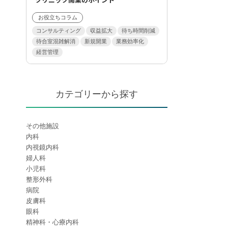
お役立ちコラム
コンサルティング
収益拡大
待ち時間削減
待合室混雑解消
新規開業
業務効率化
経営管理
カテゴリーから探す
その他施設
内科
内視鏡内科
婦人科
小児科
整形外科
病院
皮膚科
眼科
精神科・心療内科