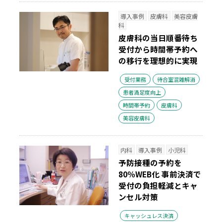
導入事例
皮膚科
美容皮膚
科
皮膚科の当日順番待ち
受付から時間帯予約へ
の移行を理想的に実現
受付業務
待合室混雑解消
患者満足度向上
時間帯予約
皮膚科
美容皮膚科
内科
導入事例
小児科
予防接種の予約を
80％WEB化 事前決済で
受付の負担軽減とキャ
ンセル対策
キャッシュレス決済