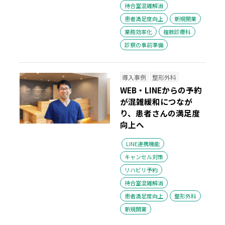
待合室混雑解消
患者満足度向上
新規開業
業務効率化
複数診療科
診察の事前準備
導入事例
整形外科
WEB・LINEからの予約
が混雑緩和につなが
り、患者さんの満足度
向上へ
LINE連携機能
キャンセル対策
リハビリ予約
待合室混雑解消
患者満足度向上
整形外科
新規開業