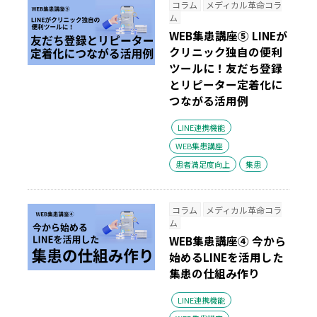
コラム
メディカル革命コラ
ム
WEB集患講座⑤ LINEが
クリニック独自の便利
ツールに！友だち登録
とリピーター定着化に
つながる活用例
LINE連携機能
WEB集患講座
患者満足度向上
集患
コラム
メディカル革命コラ
ム
WEB集患講座④ 今から
始めるLINEを活用した
集患の仕組み作り
LINE連携機能