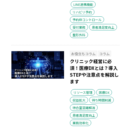
LINE連携機能
リハビリ予約
予約枠コントロール
受付業務
患者満足度向上
整形外科
お役立ちコラム
コラム
クリニック経営に必
須！医療DXとは？導入
STEPや注意点を解説し
ます
リソース管理
医療DX
収益拡大
待ち時間削減
待合室混雑解消
患者満足度向上
業務効率化