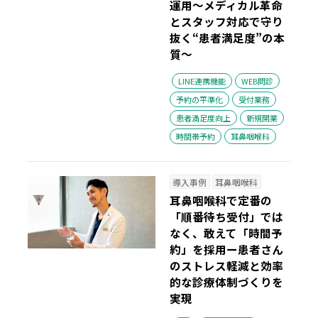
運用～メディカル革命
とスタッフ対応で守り
抜く“患者満足度”の本
質～
LINE連携機能
WEB問診
予約の平準化
受付業務
患者満足度向上
新規開業
時間帯予約
耳鼻咽喉科
導入事例
耳鼻咽喉科
耳鼻咽喉科で定番の
「順番待ち受付」では
なく、敢えて「時間予
約」を採用ー患者さん
のストレス軽減と効率
的な診療体制づくりを
実現