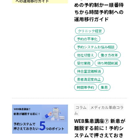
めの予約制かー順番待
ちから時間予約制への
運用移行ガイド
クリニック経営
予約の平準化
予約システムお悩み相談
他社切替え
働き方改革
受付業務
待ち時間削減
待合室混雑解消
患者満足度向上
時間帯予約
集患
コラム
メディカル革命コラ
ム
WEB集患講座⑦ 新患が
離脱する前に！予約シ
ステムで押さえておき