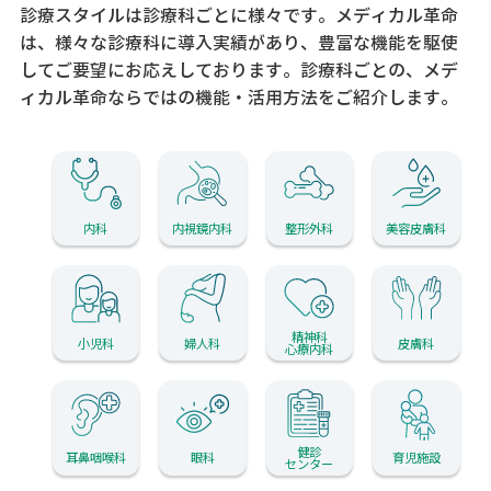
診療スタイルは診療科ごとに様々です。メディカル革命
は、様々な診療科に導入実績があり、
豊富な機能を駆使
してご要望にお応えしております。
診療科ごとの、メデ
ィカル革命ならではの機能・活用方法をご紹介します。
内科
内視鏡内科
整形外科
美容皮膚科
精神科
小児科
婦人科
皮膚科
心療内科
健診
耳鼻咽喉科
眼科
育児施設
センター