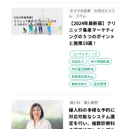
おすすめ記事
お役立ちコラ
ム
コラム
【2024年最新版】クリ
ニック集患マーケティ
ングの５つのポイント
と施策10選！
コンサルティング
収益拡大
待ち時間削減
待合室混雑解消
患者満足度向上
業務効率化
経営管理
婦人科
導入事例
婦人科の多様な予約に
対応可能なシステム選
定を行い、複数診療科