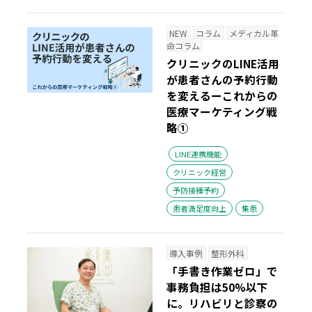
NEW
コラム
メディカル革
命コラム
クリニックのLINE活用
が患者さんの予約行動
を変えるーこれからの
医療マーケティング戦
略①
LINE連携機能
クリニック経営
予防接種予約
患者満足度向上
集患
導入事例
整形外科
「手書き作業ゼロ」で
事務負担は50%以下
に。リハビリと診察の