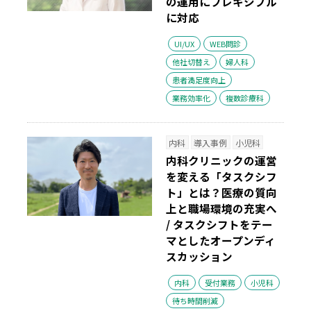
の運用にフレキシブル
に対応
UI/UX
WEB問診
他社切替え
婦人科
患者満足度向上
業務効率化
複数診療科
内科
導入事例
小児科
内科クリニックの運営
を変える「タスクシフ
ト」とは？
医療の質向
上と職場環境の充実へ
/ タスクシフトをテー
マとしたオープンディ
スカッション
内科
受付業務
小児科
待ち時間削減