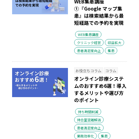
WEB集患講座
①『Google マップ集
患』は検索結果から最
短経路での予約を実現
WEB集患講座
クリニック経営
収益拡大
患者満足度向上
集患
お役立ちコラム
コラム
オンライン診療システ
ムのおすすめ6選！導入
するメリットや選び方
のポイント
待ち時間削減
待合室混雑解消
患者満足度向上
業務効率化
集患