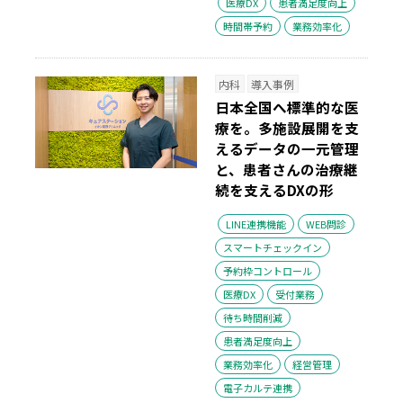
医療DX
患者満足度向上
時間帯予約
業務効率化
内科
導入事例
日本全国へ標準的な医
療を。多施設展開を支
えるデータの一元管理
と、患者さんの治療継
続を支えるDXの形
LINE連携機能
WEB問診
スマートチェックイン
予約枠コントロール
医療DX
受付業務
待ち時間削減
患者満足度向上
業務効率化
経営管理
電子カルテ連携