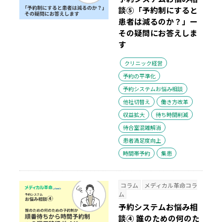
談⑤「予約制にすると
患者は減るのか？」ー
その疑問にお答えしま
す
クリニック経営
予約の平準化
予約システムお悩み相談
他社切替え
働き方改革
収益拡大
待ち時間削減
待合室混雑解消
患者満足度向上
時間帯予約
集患
コラム
メディカル革命コラ
ム
予約システムお悩み相
談④ 誰のための何のた