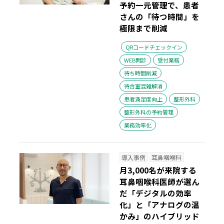
予約一元管理で、患者
さんの「待つ時間」を
極限まで削減
QRコードチェックイン
WEB問診
受付業務
待ち時間削減
待合室混雑解消
患者満足度向上
整形外科
整形外科の予約管理
業務効率化
導入事例
耳鼻咽喉科
月3,000名が来院する
耳鼻咽喉科医師が選ん
だ「デジタルの効率
化」と「アナログの温
かみ」のハイブリッド