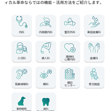
ィカル革命ならではの機能・活用方法をご紹介します。
内科
内視鏡内科
整形外科
美容皮膚科
精神科
小児科
婦人科
皮膚科
心療内科
健診
耳鼻咽喉科
眼科
育児施設
センター
動物病院
歯科