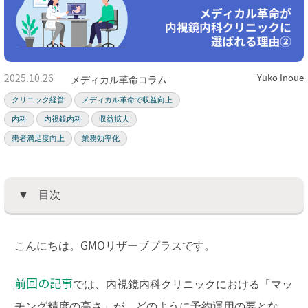
2025.10.26
Yuko Inoue
メディカル革命コラム
クリニック経営
メディカル革命で収益向上
内科
内視鏡内科
収益拡大
患者満足度向上
業務効率化
目次
こんにちは。GMOリザーブプラスです。
前回の記事
では、内視鏡内科クリニックにおける「マッ
チング精度の高さ」が、どのように予約運用の要とな