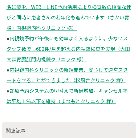
名に減少。WEB・LINE予約活用により検査数の順調な伸
びと同時に患者さんの若年化も進んでいます（さかい胃
腸・内視鏡内科クリニック 様）
内視鏡予約が午後にも効率よく入るように。少ないス
●
タッフ数でも680件/月を超える内視鏡検査を実現（大田
大森胃腸肛門内視鏡クリニック 様）
内視鏡内科クリニックの新規開業、安心して運営スタ
●
ートをすることができました（松風台クリニック 様）
診療予約システムの切替えで新患増加。キャンセル率
●
は平均１％以下を維持（まつもとクリニック 様）
関連記事