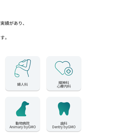
入実績があり、
ます。
精神科
婦人科
心療内科
動物病院
歯科
Animary byGMO
Dentry byGMO