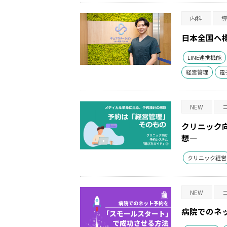
内科
日本全国へ
LINE連携機能
経営管理
電
NEW
クリニック
想―
クリニック経営
NEW
病院でのネ