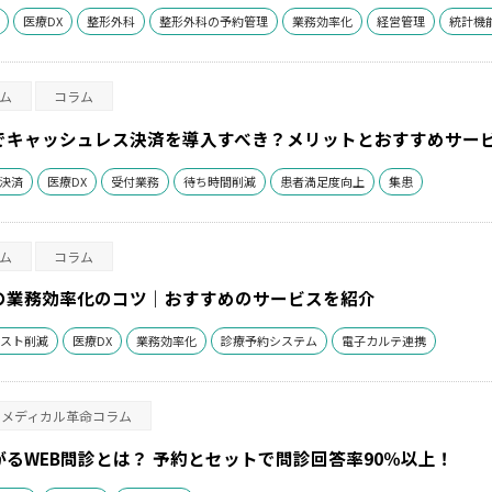
医療DX
整形外科
整形外科の予約管理
業務効率化
経営管理
統計機
ム
コラム
でキャッシュレス決済を導入すべき？メリットとおすすめサー
決済
医療DX
受付業務
待ち時間削減
患者満足度向上
集患
ム
コラム
の業務効率化のコツ｜おすすめのサービスを紹介
スト削減
医療DX
業務効率化
診療予約システム
電子カルテ連携
メディカル革命コラム
がるWEB問診とは？
予約とセットで問診回答率90％以上！