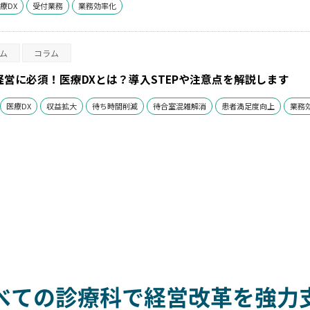
療DX
受付業務
業務効率化
ム
コラム
営に必須！医療DXとは？導入STEPや注意点を解説します
医療DX
収益拡大
待ち時間削減
待合室混雑解消
患者満足度向上
業務
べての診療科で
経営改革を強力