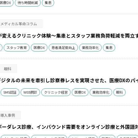
医療DX
待ち時間削減
集患
メディカル革命コラム
が変えるクリニック体験～集患とスタッフ業務負荷軽減を両立
スタッフ教育
医療DX
患者満足度向上
業務効率化
集患
眼科
デジタルの未来を牽引し診察券レスを実現させた、医療DXのパ
SMS認証
WEB問診
クリニック経営
医療DX
業務効率化
眼科
導入事例
ボーダレス診療、インバウンド需要をオンライン診療と外国語