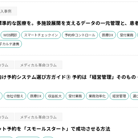
導入事例
標準的な医療を。多施設展開を支えるデータの一元管理と、患者
WEB問診
スマートチェックイン
予約枠コントロール
医療DX
受付業務
子カルテ連携
コラム
メディカル革命コラム
向け予約システム選び方ガイド③ 予約は「経営管理」そのもの
他社切替え
医療DX
収益拡大
受付業務
業務効率化
経営管理
選
コラム
メディカル革命コラム
ット予約を「スモールスタート」で成功させる方法