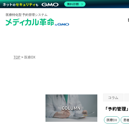
無料診断
医療特化型 予約管理システム
TOP
>
医療DX
コラム
「予約管理
医療DX
患