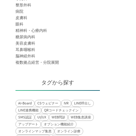
整形外科
病院
皮膚科
眼科
精神科・心療内科
糖尿病内科
美容皮膚科
耳鼻咽喉科
脳神経外科
複数拠点経営・分院展開
タグから探す
AI-Board
CSウェビナー
IVR
LINE呼出し
LINE連携機能
QRコードチェックイン
SMS認証
UI/UX
WEB問診
WEB集患講座
アップデート
オプション機能紹介
オンラインマップ集患
オンライン診療