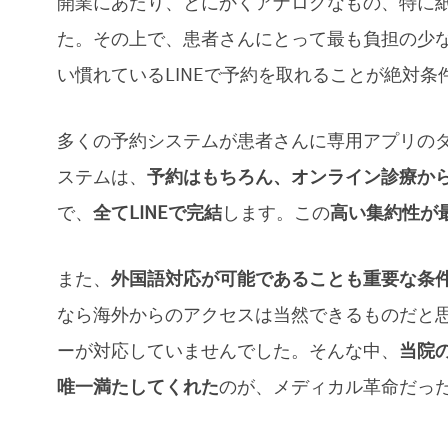
開業にあたり、とにかくアナログなもの、特に
た。その上で、患者さんにとって最も負担の少
い慣れているLINEで予約を取れることが絶対条
多くの予約システムが患者さんに専用アプリの
ステムは、
予約はもちろん、オンライン診療から
で、
全てLINEで完結
します。この
高い集約性が
また、
外国語対応が可能であることも重要な条
なら海外からのアクセスは当然できるものだと
ーが対応していませんでした。そんな中、
当院
唯一満たしてくれた
のが、メディカル革命だっ