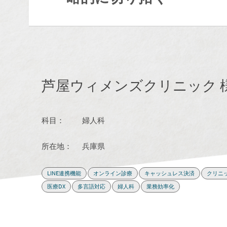
芦屋ウィメンズクリニック 
科目：
婦人科
所在地：
兵庫県
LINE連携機能
オンライン診療
キャッシュレス決済
クリニ
医療DX
多言語対応
婦人科
業務効率化