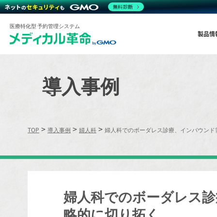
無料診断
医療特化型 予約管理システム
製品情
導入事例
>
>
>
TOP
導入事例
婦人科
婦人科でのボーダレス診療、インバウンド
婦人科でのボーダレス診
略的に切り拓く