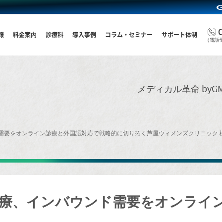
報
料金案内
診療科
導入事例
コラム・セミナー
サポート体制
（電話受
メディカル革命 by
需要をオンライン診療と外国語対応で戦略的に切り拓く
芦屋ウィメンズクリニック 
療、インバウンド需要をオンライ