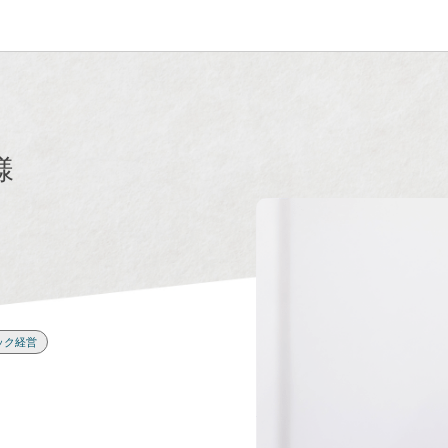
様
ック経営