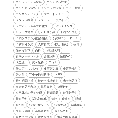
キャッシュレス決済
キャンセル対策
キャンセル待ち
クリニック経営
コスト削減
コンサルティング
サポートチャット
スタッフ教育
スマートチェックイン
メディカル革命で収益向上
メンテナンス
リソース管理
リハビリ予約
予約の平準化
予約システムお悩み相談
予約枠コントロール
予防接種予約
人材育成
他社切替え
保育
働き方改革
内科
内視鏡内科
再来タッチパネル
分院展開
医療DX
収益拡大
受付業務
口コミ
呼出ディスプレイ
多言語対応
多言語機能
婦人科
完全予約制移行
小児科
待ち時間削減
待合室混雑解消
患者満足度
患者満足度向上
採用業務
整形外科
整形外科の予約管理
新規開業
時間帯予約
検査予約
業務効率化
病院
皮膚科
眼科
精神科
経営分析ツール
経営管理
統計機能
美容皮膚科
耳鼻咽喉科
脳神経外科
複数拠点経営
複数診療科
診察の事前準備