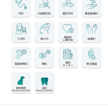
内科
内視鏡内科
整形外科
美容皮膚科
精神科
小児科
婦人科
皮膚科
心療内科
健診
耳鼻咽喉科
眼科
育児施設
センター
動物病院
歯科
Animary byGMO
Dentry byGMO