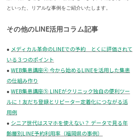
といった、リアルな事例をご紹介いたします。
その他のLINE活用コラム記事
メディカル革命のLINEでの予約 とくに評価されて
●
いる３つのポイント
WEB集患講座④ 今から始めるLINEを活用した集患
●
の仕組み作り
WEB集患講座⑤ LINEがクリニック独自の便利ツー
●
ルに！友だち登録とリピーター定着化につながる活
用例
シニア世代はスマホを使えない？ データで見る年
●
齢層別LINE予約利用率（福岡県の事例）