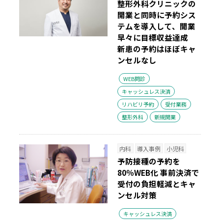
整形外科クリニックの
開業と同時に予約シス
テムを導入して、開業
早々に目標収益達成
新患の予約はほぼキャ
ンセルなし
WEB問診
キャッシュレス決済
リハビリ予約
受付業務
整形外科
新規開業
内科
導入事例
小児科
予防接種の予約を
80％WEB化 事前決済で
受付の負担軽減とキャ
ンセル対策
キャッシュレス決済