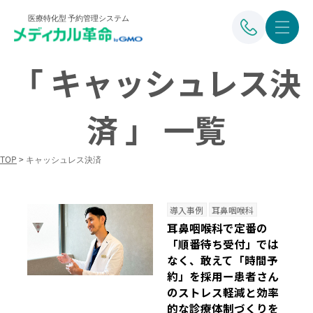
医療特化型 予約管理システム
「 キャッシュレス決
済 」 一覧
TOP
>
キャッシュレス決済
導入事例
耳鼻咽喉科
耳鼻咽喉科で定番の
「順番待ち受付」では
なく、敢えて「時間予
約」を採用ー患者さん
のストレス軽減と効率
的な診療体制づくりを