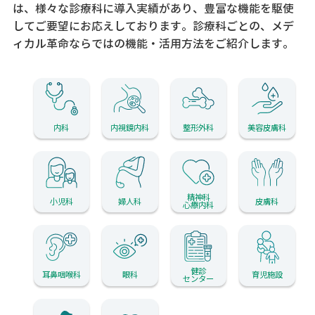
は、様々な診療科に導入実績があり、
豊富な機能を駆使
してご要望にお応えしております。
診療科ごとの、メデ
ィカル革命ならではの機能・活用方法をご紹介します。
内科
内視鏡内科
整形外科
美容皮膚科
精神科
小児科
婦人科
皮膚科
心療内科
健診
耳鼻咽喉科
眼科
育児施設
センター