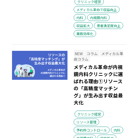
クリニック経営
メディカル革命で収益向上
内科
内視鏡内科
収益拡大
患者満足度向上
業務効率化
NEW
コラム
メディカル革
命コラム
メディカル革命が内視
鏡内科クリニックに選
ばれる理由①リソース
の「高精度マッチン
グ」が生み出す収益最
大化
クリニック経営
リソース管理
予約枠コントロール
内科
内視鏡内科
収益拡大