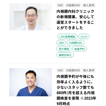
内科
内視鏡内科
導入事例
内視鏡内科クリニック
の新規開業、安心して
運営スタートをするこ
とができました
LINE連携機能
UI/UX
内科
内視鏡内科
受付業務
検査予約
業務効率化
内科
内視鏡内科
導入事例
内視鏡予約が午後にも
効率よく入るように。
少ないスタッフ数でも
680件/月を超える内視
鏡検査を実現
※2023年
9月時点