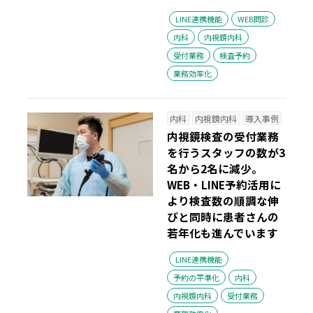
LINE連携機能
WEB問診
内科
内視鏡内科
受付業務
検査予約
業務効率化
内科
内視鏡内科
導入事例
内視鏡検査の受付業務
を行うスタッフの数が3
名から2名に減少。
WEB・LINE予約活用に
より検査数の順調な伸
びと同時に患者さんの
若年化も進んでいます
LINE連携機能
予約の平準化
内科
内視鏡内科
受付業務