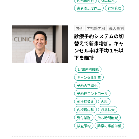
患者満足度向上
経営管理
内科
内視鏡内科
導入事例
診療予約システムの切
替えで新患増加。キャ
ンセル率は平均１％以
下を維持
LINE連携機能
キャンセル対策
予約の平準化
予約枠コントロール
他社切替え
内科
内視鏡内科
収益拡大
受付業務
待ち時間削減
検査予約
診察の事前準備