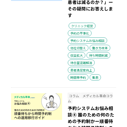
患者は減るのか？」ー
その疑問にお答えしま
す
クリニック経営
予約の平準化
予約システムお悩み相談
他社切替え
働き方改革
収益拡大
待ち時間削減
待合室混雑解消
患者満足度向上
時間帯予約
集患
コラム
メディカル革命コラ
ム
予約システムお悩み相
談④ 誰のための何のた
めの予約制かー順番待