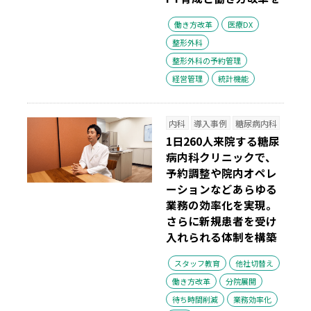
働き方改革
医療DX
整形外科
整形外科の予約管理
経営管理
統計機能
内科
導入事例
糖尿病内科
1日260人来院する糖尿
病内科クリニックで、
予約調整や院内オペレ
ーションなどあらゆる
業務の効率化を実現。
さらに新規患者を受け
入れられる体制を構築
スタッフ教育
他社切替え
働き方改革
分院展開
待ち時間削減
業務効率化