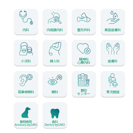
内科
内視鏡内科
整形外科
美容皮膚科
精神科
小児科
婦人科
皮膚科
心療内科
健診
耳鼻咽喉科
眼科
育児施設
センター
動物病院
歯科
Animary byGMO
Dentry byGMO