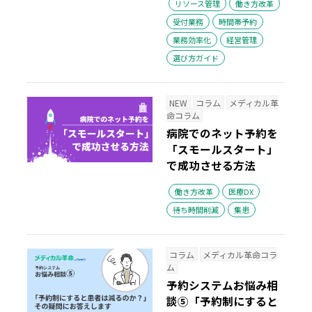
リソース管理
働き方改革
受付業務
時間帯予約
業務効率化
経営管理
選び方ガイド
NEW
コラム
メディカル革
命コラム
病院でのネット予約を
「スモールスタート」
で成功させる方法
働き方改革
医療DX
待ち時間削減
集患
コラム
メディカル革命コラ
ム
予約システムお悩み相
談⑤「予約制にすると