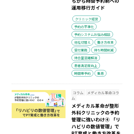
ちから時間予約制への
運用移行ガイド
クリニック経営
予約の平準化
予約システムお悩み相談
他社切替え
働き方改革
受付業務
待ち時間削減
待合室混雑解消
患者満足度向上
時間帯予約
集患
コラム
メディカル革命コラ
ム
メディカル革命が整形
外科クリニックの予約
管理に強いわけ④ 「リ
ハビリの数値管理」で
PT育成と働き方改革を