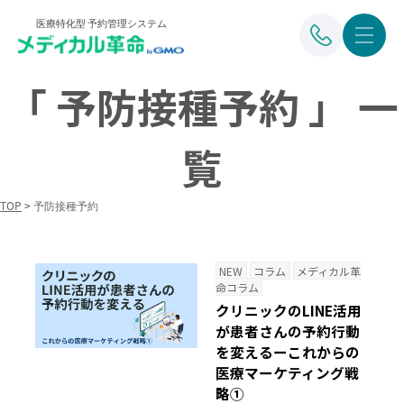
医療特化型 予約管理システム
「 予防接種予約 」 一
覧
TOP
>
予防接種予約
NEW
コラム
メディカル革
命コラム
クリニックのLINE活用
が患者さんの予約行動
を変えるーこれからの
医療マーケティング戦
略①