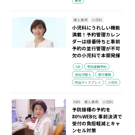
集患
導入事例
小児科
小児科にうれしい機能
満載！予約管理カレン
ダーは順番待ちと事前
予約の並行管理が不可
欠の小児科で本領発揮
IVR
予防接種予約
他社切替え
受付業務
呼出ディスプレイ
小児科
内科
導入事例
小児科
予防接種の予約を
80％WEB化 事前決済で
受付の負担軽減とキャ
ンセル対策