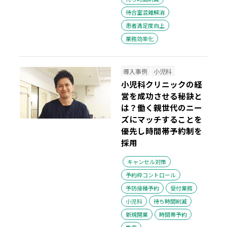
待合室混雑解消
患者満足度向上
業務効率化
導入事例
小児科
小児科クリニックの経
営を成功させる秘訣と
は？働く親世代のニー
ズにマッチすることを
優先し時間帯予約制を
採用
キャンセル対策
予約枠コントロール
予防接種予約
受付業務
小児科
待ち時間削減
新規開業
時間帯予約