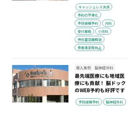
キャッシュレス決済
予約の平準化
予防接種予約
内科
受付業務
小児科
待合室混雑解消
患者満足度向上
導入事例
脳神経外科
最先端医療にも地域医
療にも貢献！ 脳ドック
のWEB予約も好評です
予防接種予約
脳神経外科