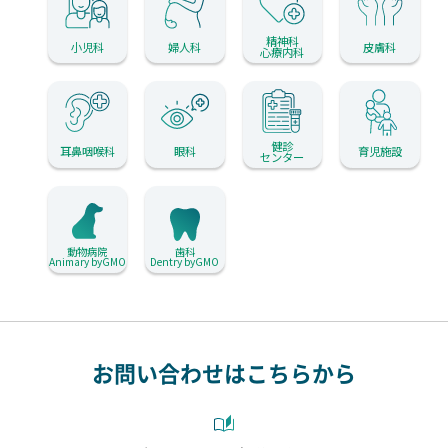
精神科
小児科
婦人科
皮膚科
心療内科
健診
耳鼻咽喉科
眼科
育児施設
センター
動物病院
歯科
Animary byGMO
Dentry byGMO
お問い合わせはこちらから