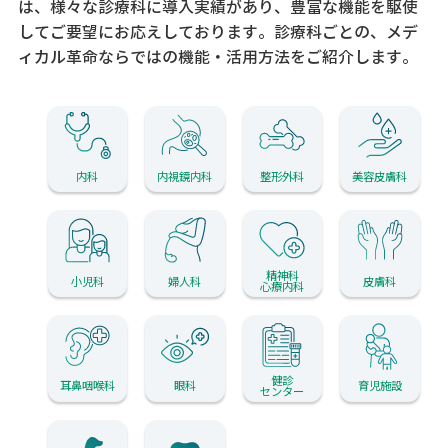
は、様々な診療科に導入実績があり、
豊富な機能を駆使
してご要望にお応えしております。
診療科ごとの、メデ
ィカル革命ならではの機能・活用方法をご紹介します。
内科
内視鏡内科
整形外科
美容皮膚科
精神科
小児科
婦人科
皮膚科
心療内科
健診
耳鼻咽喉科
眼科
育児施設
センター