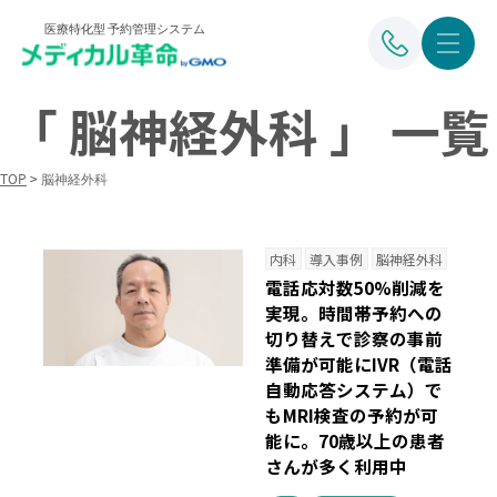
医療特化型 予約管理システム
「 脳神経外科 」 一覧
TOP
>
脳神経外科
内科
導入事例
脳神経外科
電話応対数50%削減を
実現。時間帯予約への
切り替えで診察の事前
準備が可能に
IVR（電話
自動応答システム）で
もMRI検査の予約が可
能に。70歳以上の患者
さんが多く利用中