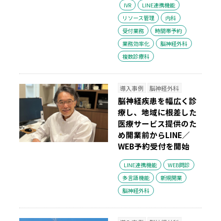
IVR
LINE連携機能
リソース管理
内科
受付業務
時間帯予約
業務効率化
脳神経外科
複数診療科
導入事例
脳神経外科
脳神経疾患を幅広く診
療し、地域に根差した
医療サービス提供のた
め開業前からLINE／
WEB予約受付を開始
LINE連携機能
WEB問診
多言語機能
新規開業
脳神経外科