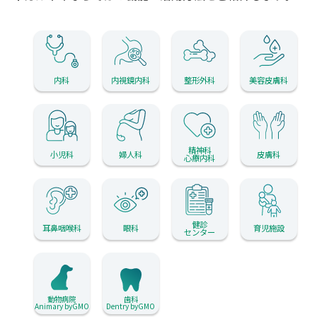
内科
内視鏡内科
整形外科
美容皮膚科
精神科
小児科
婦人科
皮膚科
心療内科
健診
耳鼻咽喉科
眼科
育児施設
センター
動物病院
歯科
Animary byGMO
Dentry byGMO