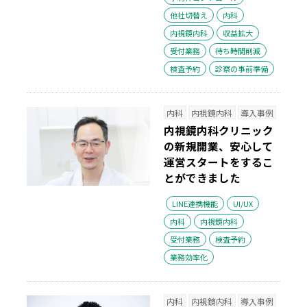
他社切替え
内科
内視鏡内科
収益拡大
受付業務
待ち時間削減
検査予約
診察の事前準備
内科
内視鏡内科
導入事例
内視鏡内科クリニック
の新規開業、安心して
運営スタートをするこ
とができました
LINE連携機能
UI/UX
内科
内視鏡内科
受付業務
検査予約
業務効率化
内科
内視鏡内科
導入事例