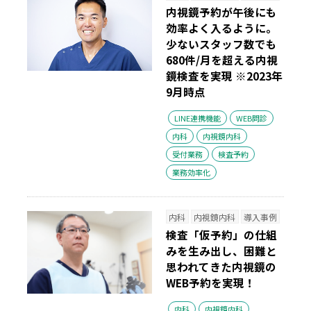
内視鏡予約が午後にも
効率よく入るように。
少ないスタッフ数でも
680件/月を超える内視
鏡検査を実現
※2023年
9月時点
LINE連携機能
WEB問診
内科
内視鏡内科
受付業務
検査予約
業務効率化
内科
内視鏡内科
導入事例
検査「仮予約」の仕組
みを生み出し、困難と
思われてきた内視鏡の
WEB予約を実現！
内科
内視鏡内科