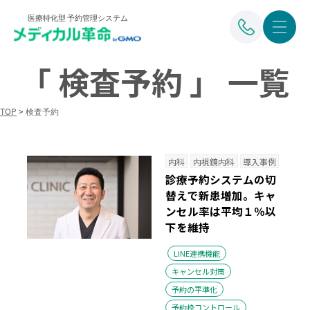
医療特化型 予約管理システム
「 検査予約 」 一覧
TOP
>
検査予約
内科
内視鏡内科
導入事例
診療予約システムの切
替えで新患増加。キャ
ンセル率は平均１％以
下を維持
LINE連携機能
キャンセル対策
予約の平準化
予約枠コントロール