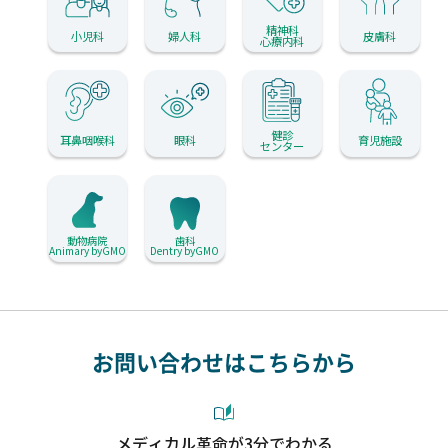
精神科
小児科
婦人科
皮膚科
心療内科
健診
耳鼻咽喉科
眼科
育児施設
センター
動物病院
歯科
Animary byGMO
Dentry byGMO
お問い合わせはこちらから
メディカル革命が3分でわかる