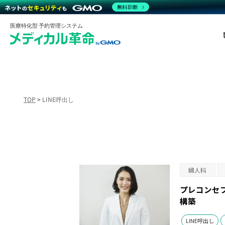
無料診断
医療特化型 予約管理システム
TOP
>
LINE呼出し
婦人科
プレコンセ
構築
LINE呼出し