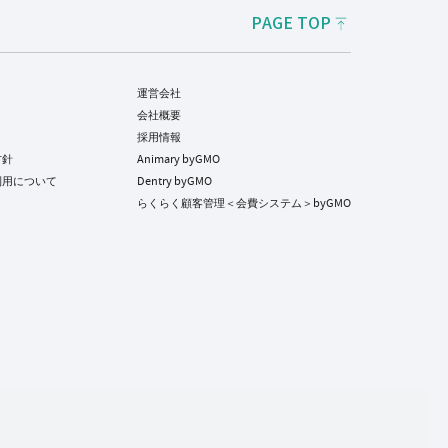
PAGE TOP
運営会社
会社概要
採用情報
方針
Animary byGMO
利用について
Dentry byGMO
らくらく顧客管理＜会費システム＞byGMO