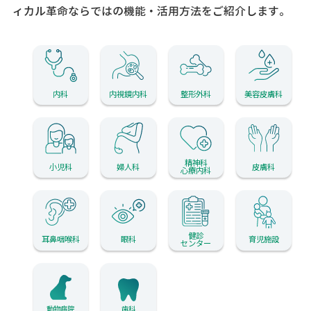
ィカル革命ならではの機能・活用方法をご紹介します。
内科
内視鏡内科
整形外科
美容皮膚科
精神科
小児科
婦人科
皮膚科
心療内科
健診
耳鼻咽喉科
眼科
育児施設
センター
動物病院
歯科