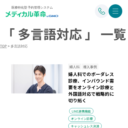
医療特化型 予約管理システム
「 多言語対応 」 一覧
TOP
>
多言語対応
婦人科
導入事例
婦人科でのボーダレス
診療、インバウンド需
要をオンライン診療と
外国語対応で戦略的に
切り拓く
LINE連携機能
オンライン診療
キャッシュレス決済