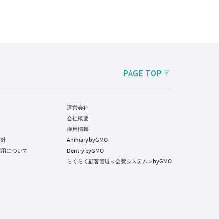
PAGE TOP
運営会社
会社概要
採用情報
方針
Animary byGMO
利用について
Dentry byGMO
らくらく顧客管理＜会費システム＞byGMO