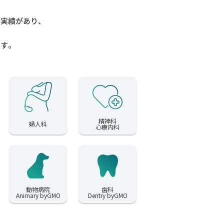
入実績があり、
ます。
精神科
婦人科
心療内科
動物病院
歯科
Animary byGMO
Dentry byGMO