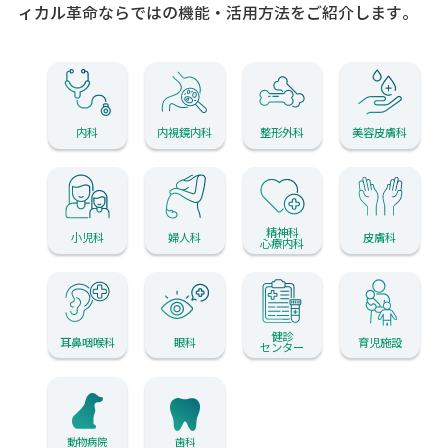
ィカル革命ならではの機能・活用方法をご紹介します。
内科
内視鏡内科
整形外科
美容皮膚科
精神科
小児科
婦人科
皮膚科
心療内科
健診
耳鼻咽喉科
眼科
育児施設
センター
動物病院
歯科