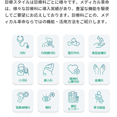
診療スタイルは診療科ごとに様々です。メディカル革命
は、様々な診療科に導入実績があり、
豊富な機能を駆使
してご要望にお応えしております。
診療科ごとの、メデ
ィカル革命ならではの機能・活用方法をご紹介します。
内科
内視鏡内科
整形外科
美容皮膚科
精神科
小児科
婦人科
皮膚科
心療内科
健診
耳鼻咽喉科
眼科
育児施設
センター