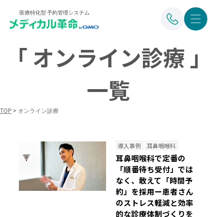
医療特化型 予約管理システム
「 オンライン診療 」
一覧
TOP
>
オンライン診療
導入事例
耳鼻咽喉科
耳鼻咽喉科で定番の
「順番待ち受付」では
なく、敢えて「時間予
約」を採用ー患者さん
のストレス軽減と効率
的な診療体制づくりを