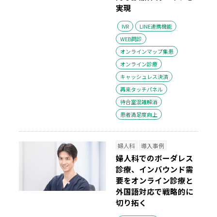
実現
IVR
LINE連携機能
WEB問診
オンラインマップ集患
オンライン診療
キャッシュレス決済
再来タッチパネル
待合室混雑解消
患者満足度向上
婦人科
導入事例
婦人科でのボーダレス
診療、インバウンド需
要をオンライン診療と
外国語対応で戦略的に
切り拓く