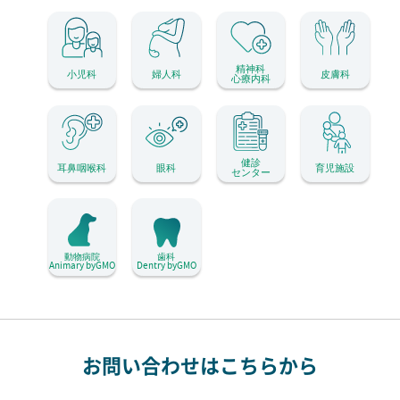
精神科
小児科
婦人科
皮膚科
心療内科
健診
耳鼻咽喉科
眼科
育児施設
センター
動物病院
歯科
Animary byGMO
Dentry byGMO
お問い合わせはこちらから