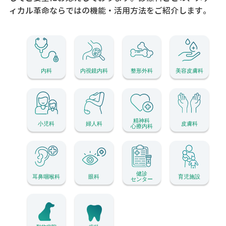
ィカル革命ならではの機能・活用方法をご紹介します。
内科
内視鏡内科
整形外科
美容皮膚科
精神科
小児科
婦人科
皮膚科
心療内科
健診
耳鼻咽喉科
眼科
育児施設
センター