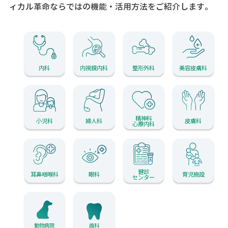
ィカル革命ならではの機能・活用方法をご紹介します。
内科
内視鏡内科
整形外科
美容皮膚科
精神科
小児科
婦人科
皮膚科
心療内科
健診
耳鼻咽喉科
眼科
育児施設
センター
動物病院
歯科