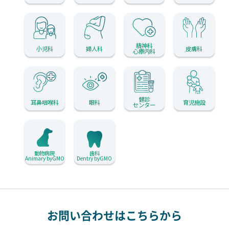
精神科
小児科
婦人科
皮膚科
心療内科
健診
耳鼻咽喉科
眼科
育児施設
センター
動物病院
歯科
Animary byGMO
Dentry byGMO
お問い合わせはこちらから