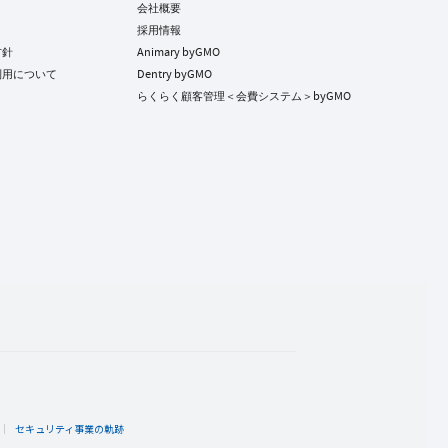
会社概要
採用情報
方針
Animary byGMO
利用について
Dentry byGMO
らくらく顧客管理＜会費システム＞byGMO
ト
セキュリティ事業の軌跡