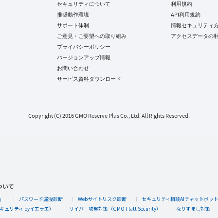
セキュリティについて
利用規約
推奨動作環境
API利用規約
サポート体制
情報セキュリティ
ご意見・ご要望への取り組み
アクセスデータの
プライバシーポリシー
バージョンアップ情報
お問い合わせ
サービス資料ダウンロード
Copyright (C) 2016 GMO Reserve Plus Co., Ltd. All Rights Reserved.
ついて
」
パスワード漏洩診断
Webサイトリスク診断
セキュリティ相談AIチャットボッ
キュリティ byイエラエ）
サイバー攻撃対策（GMO Flatt Security）
なりすまし対策