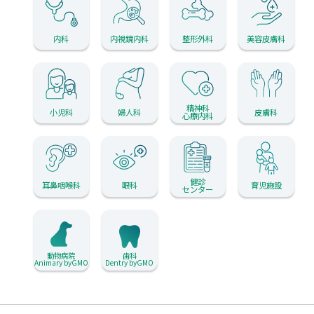
内科
内視鏡内科
整形外科
美容皮膚科
精神科
小児科
婦人科
皮膚科
心療内科
健診
耳鼻咽喉科
眼科
育児施設
センター
動物病院
歯科
Animary byGMO
Dentry byGMO