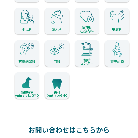
精神科
小児科
婦人科
皮膚科
心療内科
健診
耳鼻咽喉科
眼科
育児施設
センター
動物病院
歯科
Animary byGMO
Dentry byGMO
お問い合わせはこちらから